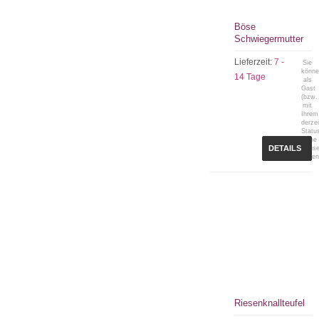
Böse
Schwiegermutter
Lieferzeit:
7 -
Sie
könn
14 Tage
als
Gast
(bzw.
mit
Ihrem
derzei
Statu
keine
DETAILS
Preis
sehen
Riesenknallteufel