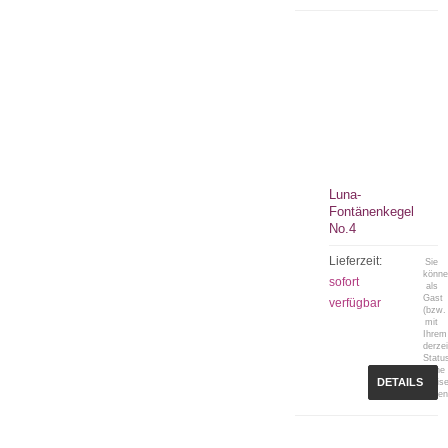
Luna-
Fontänenkegel
No.4
Lieferzeit:
Sie
könn
sofort
als
Gast
verfügbar
(bzw.
mit
Ihrem
derzei
Statu
keine
DETAILS
Preis
sehen