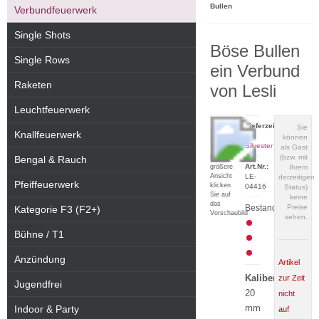
Bullen
Verbundfeuerwerk
Single Shots
Böse Bullen
Single Rows
ein Verbund
Raketen
von Lesli
Leuchtfeuerwerk
Lieferzeit:
Sie
Knallfeuerwerk
zu
können
Silvester
als Gast
(bzw. mit
Für eine
Bengal & Rauch
Art.Nr.:
größere
Ihrem
Ansicht
LE-
derzeitigen
Pfeiffeuerwerk
klicken
04416
Status)
Sie auf
keine
das
Bestand:
Preise
Kategorie F3 (F2+)
Vorschaubild
sehen.
Bühne / T1
Anzündung
Artikel
Kaliber:
zur Zeit
Jugendfrei
20
nicht
mm
Indoor & Party
auf