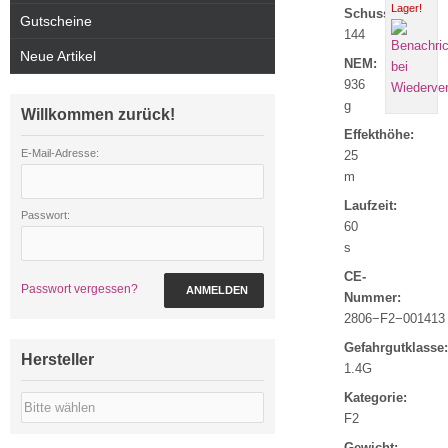
Lager!
Schuss:
Gutscheine
144
Neue Artikel
NEM:
936
g
Willkommen zurück!
Effekthöhe:
E-Mail-Adresse:
25
m
Laufzeit:
Passwort:
60
s
CE-
Passwort vergessen?
ANMELDEN
Nummer:
2806−F2−001413
Gefahrgutklasse:
Hersteller
1.4G
Kategorie:
F2
Gewicht: