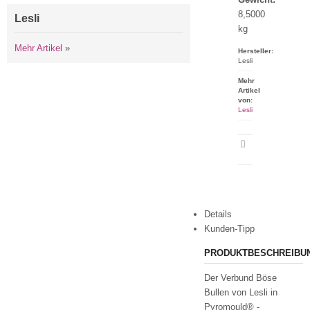
8,5000
Lesli
kg
Mehr Artikel
»
Hersteller:
Lesli
Mehr
Artikel
von:
Lesli
Artikeldatenblatt
drucken
Details
Kunden-Tipp
PRODUKTBESCHREIBU
Der Verbund Böse
Bullen von Lesli in
Pyromould® -