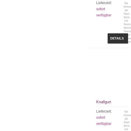
Lieferzeit:
Sie
könn
sofort
als
Gast
verfügbar
(bzw.
mit
Ihrem
derzei
Statu
keine
DETAILS
Preis
sehen
Knallgurt
Lieferzeit:
Sie
könn
sofort
als
Gast
verfügbar
(bzw.
mit