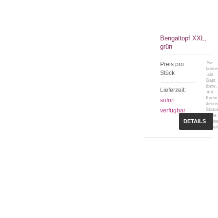
Bengaltopf XXL,
grün
Sie
Preis pro
könn
Stück
als
Gast
(bzw.
Lieferzeit:
mit
Ihrem
sofort
derzei
verfügbar
Statu
keine
DETAILS
Preis
sehen