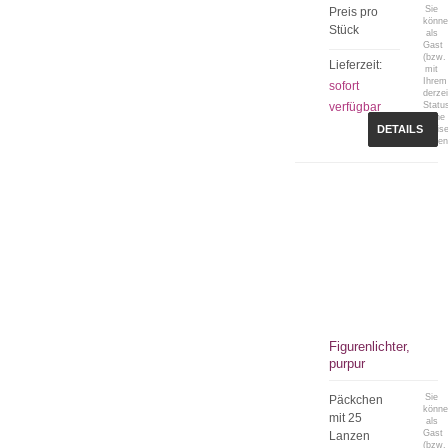
Sie
Preis pro
könn
Stück
als
Gast
(bzw.
Lieferzeit:
mit
Ihrem
sofort
derzei
verfügbar
Statu
keine
DETAILS
Preis
sehen
Figurenlichter,
purpur
Sie
Päckchen
könn
mit 25
als
Gast
Lanzen
(bzw.