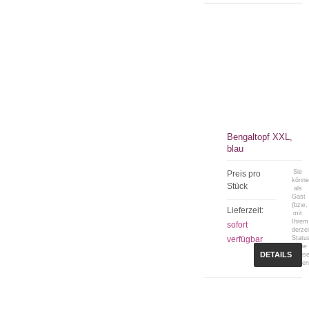
Bengaltopf XXL,
blau
Sie
Preis pro
könn
Stück
als
Gast
(bzw.
Lieferzeit:
mit
Ihrem
sofort
derzei
verfügbar
Statu
keine
DETAILS
Preis
sehen