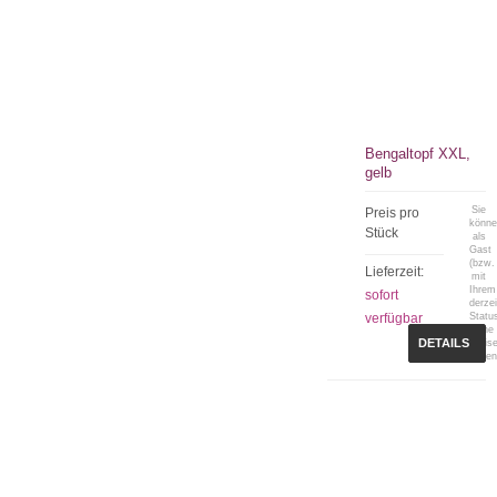
Bengaltopf XXL,
gelb
Sie
Preis pro
könn
Stück
als
Gast
(bzw.
Lieferzeit:
mit
Ihrem
sofort
derzei
verfügbar
Statu
keine
DETAILS
Preis
sehen