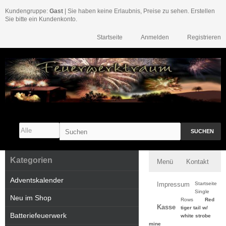
Kundengruppe:
Gast
| Sie haben keine Erlaubnis, Preise zu sehen. Erstellen
Sie bitte ein Kundenkonto.
Startseite
Anmelden
Registrieren
SUCHEN
Kategorien
Menü
Kontakt
Adventskalender
Impressum
Startseite
Single
Neu im Shop
Rows
Red
Kasse
tiger tail w/
Batteriefeuerwerk
white strobe
mine