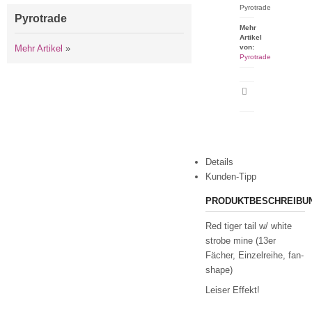
Pyrotrade
Pyrotrade
Mehr
Artikel
Mehr Artikel
»
von:
Pyrotrade
Artikeldatenblatt
drucken
Details
Kunden-Tipp
PRODUKTBESCHREIBU
Red tiger tail w/ white
strobe mine (13er
Fächer, Einzelreihe, fan-
shape)
Leiser Effekt!