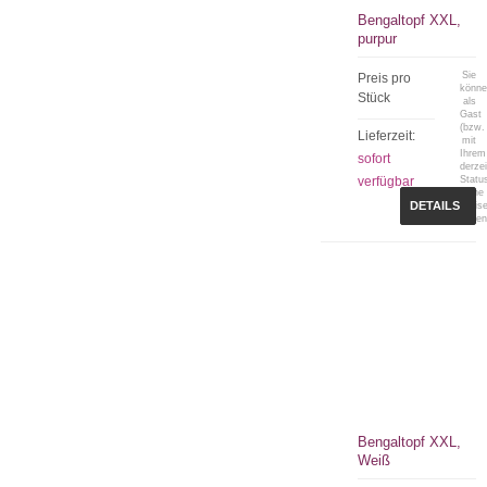
Bengaltopf XXL,
purpur
Sie
Preis pro
könn
Stück
als
Gast
(bzw.
Lieferzeit:
mit
Ihrem
sofort
derzei
verfügbar
Statu
keine
DETAILS
Preis
sehen
Bengaltopf XXL,
Weiß