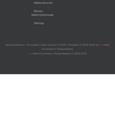
Widerrufsrecht
Muster-
Widerrufsformular
Sitemap
Feuerwerktraum - Feuerwerk online kaufen © 2026 | Template © 2009-2026 by
mod
ified
eCommerce Shopsoftware
mod
ified eCommerce Shopsoftware © 2009-2026