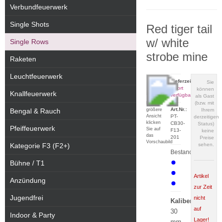
Verbundfeuerwerk
Single Shots
Red tiger tail
w/ white
Single Rows
strobe mine
Raketen
Leuchtfeuerwerk
Lieferzeit:
Sie
sofort
können
Knallfeuerwerk
verfügbar
als Gast
(bzw. mit
Für eine
Art.Nr.:
größere
Bengal & Rauch
Ihrem
Ansicht
PT-
derzeitigen
klicken
CB30-
Status)
Pfeiffeuerwerk
Sie auf
F13-
keine
das
201
Preise
Vorschaubild
Kategorie F3 (F2+)
sehen.
Bestand:
Bühne / T1
Artikel
Anzündung
zur Zeit
Jugendfrei
nicht
Kaliber:
auf
30
Indoor & Party
Lager!
mm