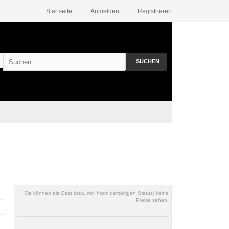
Startseite
Anmelden
Registrieren
SUCHEN
Sie können als Gast (bzw. mit Ihrem derzeitigen Status) keine
Preise sehen.