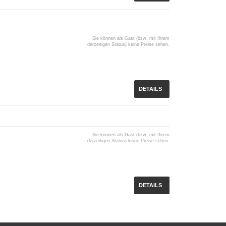
Sie können als Gast (bzw. mit Ihrem
derzeitigen Status) keine Preise sehen.
DETAILS
Sie können als Gast (bzw. mit Ihrem
derzeitigen Status) keine Preise sehen.
DETAILS