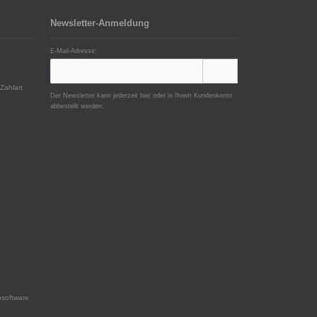
Newsletter-Anmeldung
E-Mail-Adresse:
Zahlart
Der Newsletter kann jederzeit hier oder in Ihrem Kundenkonto
abbestellt werden.
software