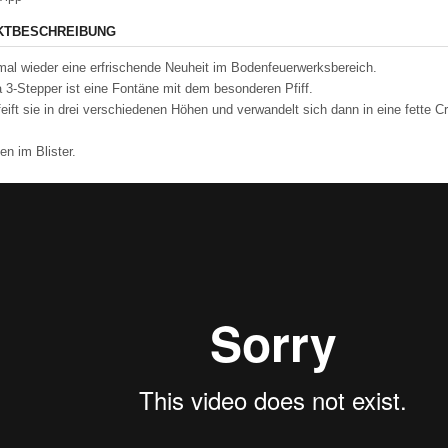
KTBESCHREIBUNG
mal wieder eine erfrischende Neuheit im Bodenfeuerwerksbereich.
 3-Stepper ist eine Fontäne mit dem besonderen Pfiff.
feift sie in drei verschiedenen Höhen und verwandelt sich dann in eine fette C
en im Blister.