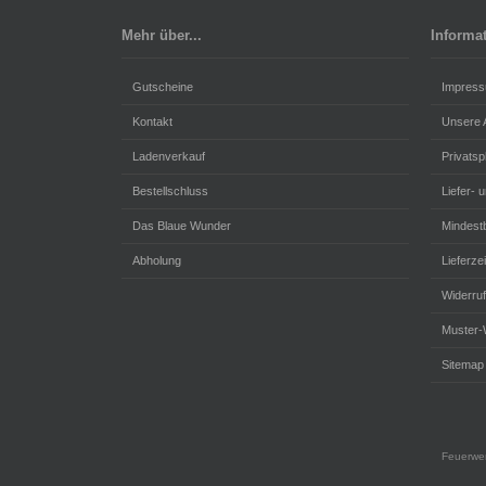
Mehr über...
Informa
Gutscheine
Impres
Kontakt
Unsere
Ladenverkauf
Privats
Bestellschluss
Liefer- 
Das Blaue Wunder
Mindestb
Abholung
Lieferzei
Widerru
Muster-
Sitemap
Feuerwer