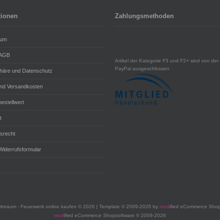
tionen
Zahlungsmethoden
sum
 AGB
Artikel der Kategorie F3 und F2+ sind von der 
PayPal ausgeschlossen
phäre und Datenschutz
und Versandkosten
estellwert
t
fsrecht
Widerrufsformular
ktraum - Feuerwerk online kaufen © 2026 | Template © 2009-2026 by
mod
ified eCommerce Shop
mod
ified eCommerce Shopsoftware © 2009-2026