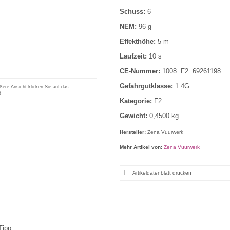
Schuss:
6
NEM:
96 g
Effekthöhe:
5 m
Laufzeit:
10 s
CE-Nummer:
1008−F2−69261198
Gefahrgutklasse:
1.4G
ßere Ansicht klicken Sie auf das
d
Kategorie:
F2
Gewicht:
0,4500 kg
Hersteller:
Zena Vuurwerk
Mehr Artikel von:
Zena Vuurwerk
Artikeldatenblatt drucken
Tipp