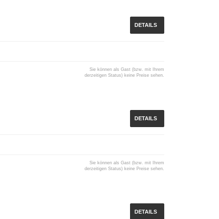
DETAILS
Sie können als Gast (bzw. mit Ihrem
derzeitigen Status) keine Preise sehen.
DETAILS
Sie können als Gast (bzw. mit Ihrem
derzeitigen Status) keine Preise sehen.
DETAILS