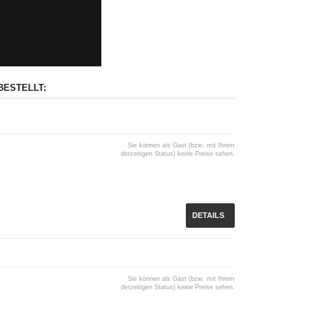
BESTELLT:
Sie können als Gast (bzw. mit Ihrem
derzeitigen Status) keine Preise sehen.
DETAILS
Sie können als Gast (bzw. mit Ihrem
derzeitigen Status) keine Preise sehen.