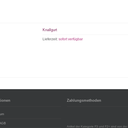
Knallgurt
Lieferzeit:
sofort verfügbar
tionen
Zahlungsmethoden
sum
 AGB
Artikel der Kategorie F3 und F2+ sind von der 