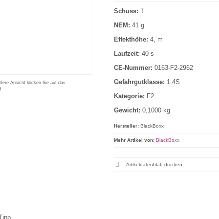
Schuss:
1
NEM:
41 g
Effekthöhe:
4, m
Laufzeit:
40 s
CE-Nummer:
0163-F2-2962
Gefahrgutklasse:
1.4S
ßere Ansicht klicken Sie auf das
d
Kategorie:
F2
Gewicht:
0,1000 kg
Hersteller:
BlackBoxx
Mehr Artikel von:
BlackBoxx
Artikeldatenblatt drucken
Tipp