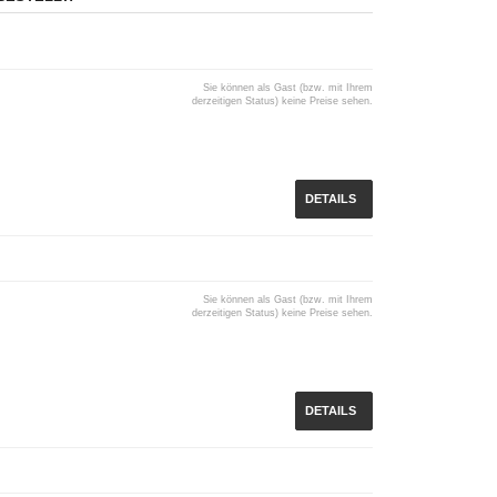
Sie können als Gast (bzw. mit Ihrem
derzeitigen Status) keine Preise sehen.
DETAILS
Sie können als Gast (bzw. mit Ihrem
derzeitigen Status) keine Preise sehen.
DETAILS