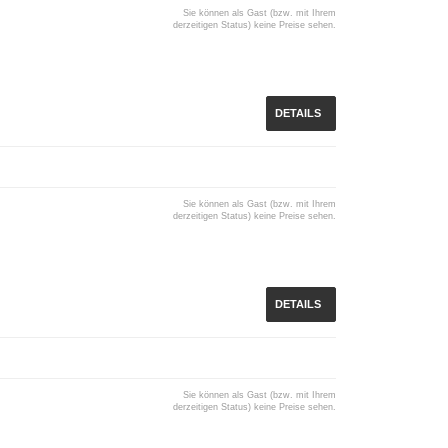
Sie können als Gast (bzw. mit Ihrem
derzeitigen Status) keine Preise sehen.
DETAILS
Sie können als Gast (bzw. mit Ihrem
derzeitigen Status) keine Preise sehen.
DETAILS
Sie können als Gast (bzw. mit Ihrem
derzeitigen Status) keine Preise sehen.