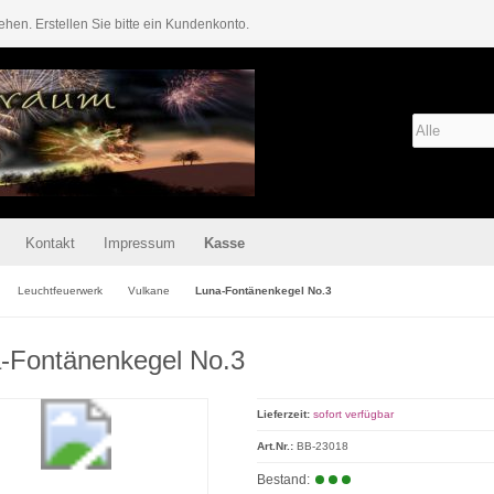
ehen. Erstellen Sie bitte ein Kundenkonto.
Kontakt
Impressum
Kasse
Leuchtfeuerwerk
Vulkane
Luna-Fontänenkegel No.3
-Fontänenkegel No.3
Lieferzeit:
sofort verfügbar
Art.Nr.:
BB-23018
Bestand: