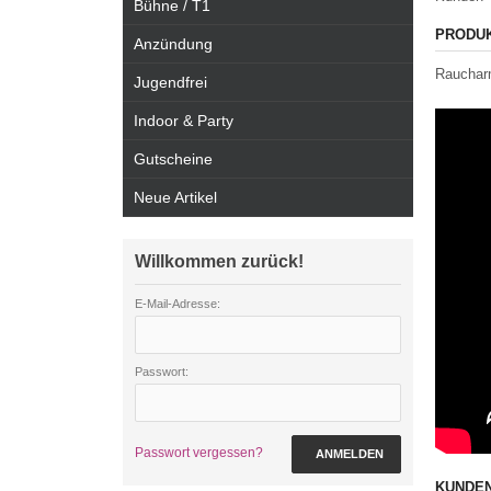
Bühne / T1
PRODU
Anzündung
Raucharm
Jugendfrei
Indoor & Party
Gutscheine
Neue Artikel
Willkommen zurück!
E-Mail-Adresse:
Passwort:
Passwort vergessen?
ANMELDEN
KUNDEN