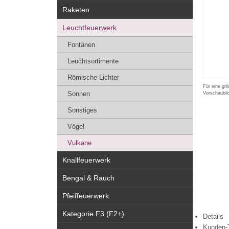
Raketen
Leuchtfeuerwerk
Fontänen
Leuchtsortimente
Römische Lichter
Für eine grö
Sonnen
Vorschaubil
Sonstiges
Vögel
Vulkane
Knallfeuerwerk
Bengal & Rauch
Pfeiffeuerwerk
Kategorie F3 (F2+)
Details
Kunden-