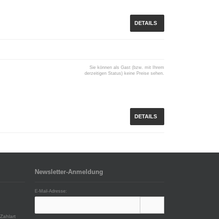
DETAILS
Sie können als Gast (bzw. mit Ihrem
derzeitigen Status) keine Preise sehen.
DETAILS
Newsletter-Anmeldung
E-Mail-Adresse:
Zahlart