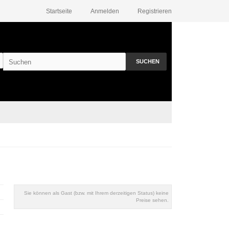
Startseite
Anmelden
Registrieren
SUCHEN
Sie können als Gast (bzw. mit Ihrem derzeitigen Status) keine
Preise sehen.