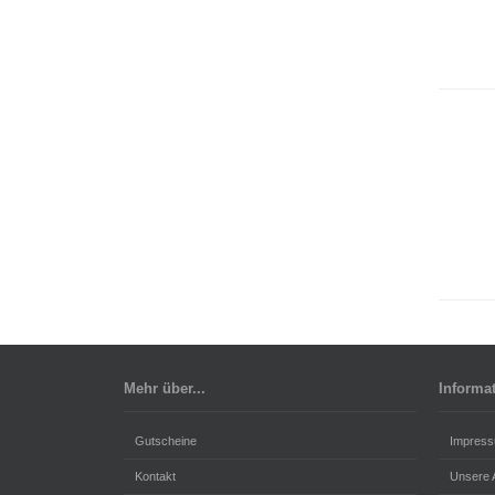
Mehr über...
Informa
Gutscheine
Impres
Kontakt
Unsere