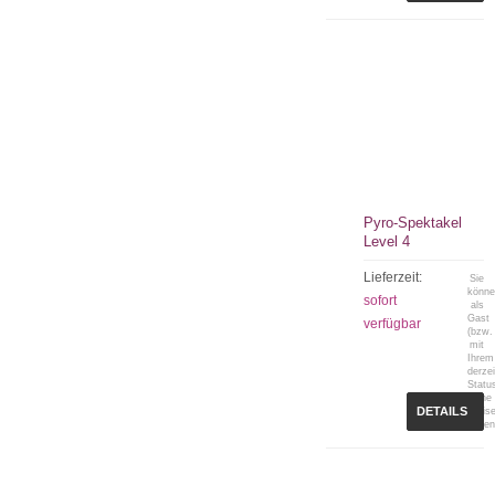
Pyro-Spektakel
Level 4
Lieferzeit:
Sie
könn
sofort
als
Gast
verfügbar
(bzw.
mit
Ihrem
derzei
Statu
keine
DETAILS
Preis
sehen