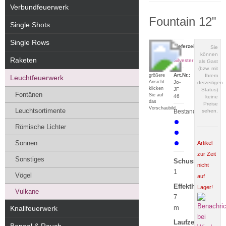
Verbundfeuerwerk
Fountain 12"
Single Shots
Single Rows
Lieferzeit:
Sie
zu
können
Raketen
Silvester
als Gast
(bzw. mit
Für eine
Art.Nr.:
größere
Ihrem
Leuchtfeuerwerk
Ansicht
Jo-
derzeitigen
klicken
JF
Status)
Fontänen
Sie auf
46
keine
das
Preise
Vorschaubild
Leuchtsortimente
Bestand:
sehen.
Römische Lichter
Sonnen
Artikel
zur Zeit
Sonstiges
Schuss:
nicht
1
Vögel
auf
Effekthöhe:
Lager!
Vulkane
7
m
Knallfeuerwerk
Laufzeit: