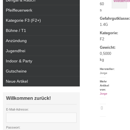
Bengal & Rauch
60
Pfeiffeuerwerk
s
Gefahrgutklasse:
Kategorie F3 (F2+)
1.4G
Bühne / T1
Kategorie:
F2
Anzündung
Gewicht:
Jugendfrei
0,5000
kg
Indoor & Party
Hersteller:
Gutscheine
Jorge
Neue Artikel
Mehr
Artikel
von:
Jorge
Willkommen zurück!
Artikeldatenblatt
E-Mail-Adresse:
drucken
Passwort: