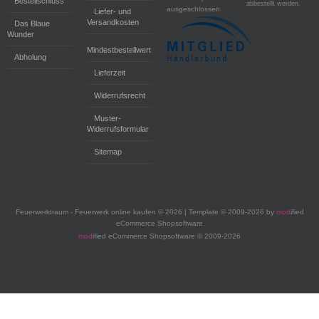
Bestellschluss
abbestellt werden.
ausgeschlossen
Liefer- und
Versandkosten
Das Blaue
Wunder
Mindestbestellwert
Abholung
Lieferzeit
Widerrufsrecht
Muster-
Widerrufsformular
Sitemap
Feuerwerktraum - Feuerwerk online kaufen © 2026 | Template © 2009-2026 by
mod
ified
eCommerce Shopsoftware
mod
ified eCommerce Shopsoftware © 2009-2026