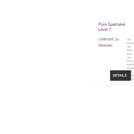
Pyro-Spektakel
Level 7
Lieferzeit:
zu
Sie
könn
Silvester
als
Gast
(bzw.
mit
Ihrem
derzei
Statu
keine
DETAILS
Preis
sehen