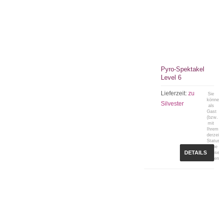
Pyro-Spektakel
Level 6
Lieferzeit:
zu
Sie
könn
Silvester
als
Gast
(bzw.
mit
Ihrem
derzei
Statu
keine
DETAILS
Preis
sehen