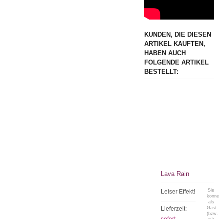
KUNDEN, DIE DIESEN
ARTIKEL KAUFTEN,
HABEN AUCH
FOLGENDE ARTIKEL
BESTELLT:
Lava Rain
Sie
Leiser Effekt!
könn
als
Lieferzeit:
Gast
(bzw.