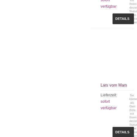
sofort
mit
Ihrem
verfügbar
derzei
Statu
keine
DETAILS
Preis
sehen
Lars vom Mars
Lieferzeit:
Sie
könn
sofort
als
Gast
verfügbar
(bzw.
mit
Ihrem
derzei
Statu
keine
DETAILS
Preis
sehen