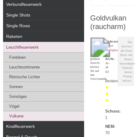
Verbundfeuerwerk
Single Shots
Goldvulkan
(raucharm)
Single Rows
Raketen
Lieferzeit:
Sie
sofort
Leuchtfeuerwerk
können
verfügbar
als Gast
(bzw. mit
Für eine
Fontänen
Art.Nr.:
größere
Ihrem
Ansicht
Jo-
derzeitigen
Leuchtsortimente
klicken
JF
Status)
Sie auf
43
keine
das
Römische Lichter
Preise
Vorschaubild
Bestand:
sehen.
Sonnen
Sonstiges
Vögel
Schuss:
Vulkane
1
Knallfeuerwerk
NEM:
70