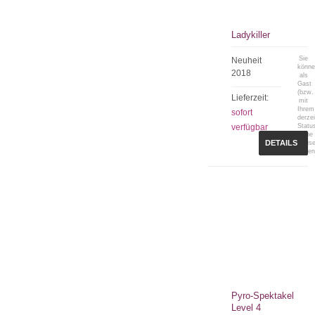
Ladykiller
Sie
Neuheit
könn
2018
als
Gast
(bzw.
Lieferzeit:
mit
Ihrem
sofort
derzei
verfügbar
Statu
keine
DETAILS
Preis
sehen
Pyro-Spektakel
Level 4