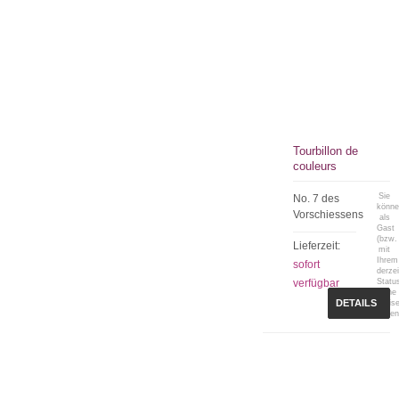
Tourbillon de
couleurs
Sie
No. 7 des
könn
Vorschiessens
als
Gast
(bzw.
Lieferzeit:
mit
Ihrem
sofort
derzei
verfügbar
Statu
keine
DETAILS
Preis
sehen