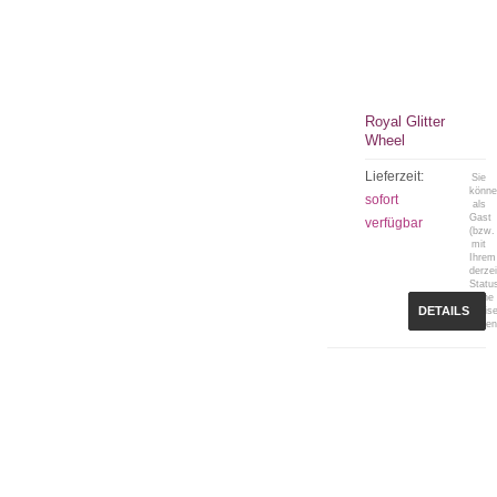
Royal Glitter
Wheel
Lieferzeit:
Sie
könn
sofort
als
Gast
verfügbar
(bzw.
mit
Ihrem
derzei
Statu
keine
DETAILS
Preis
sehen