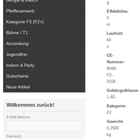
Bengal & Rauch
g
Pfeiffeuerwerk
Effekthöhe:
5
Kategorie F3 (F2+)
m
Bühne / T1
Laufzeit:
60
Anzündung
s
Jugendfrei
CE-
Nummer:
Indoor & Party
BAM-
F2-
Gutscheine
0158
Neue Artikel
Gefahrgutklasse:
1.4G
Willkommen zurück!
Kategorie:
F2
E-Mail-Adresse:
Gewicht:
0,2500
kg
Passwort: