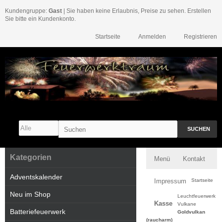
Kundengruppe:
Gast
| Sie haben keine Erlaubnis, Preise zu sehen. Erstellen
Sie bitte ein Kundenkonto.
Startseite
Anmelden
Registrieren
SUCHEN
Kategorien
Menü
Kontakt
Adventskalender
Impressum
Startseite
Neu im Shop
Leuchtfeuerwerk
Kasse
Vulkane
Batteriefeuerwerk
Goldvulkan
(raucharm)