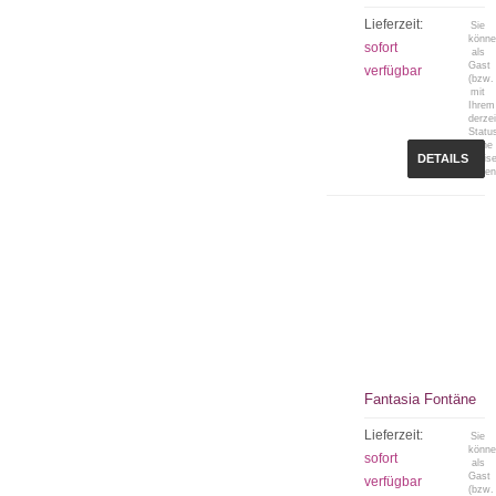
Lieferzeit:
Sie
könn
sofort
als
Gast
verfügbar
(bzw.
mit
Ihrem
derzei
Statu
keine
DETAILS
Preis
sehen
Fantasia Fontäne
Lieferzeit:
Sie
könn
sofort
als
Gast
verfügbar
(bzw.