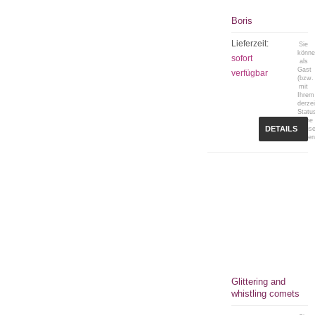
Boris
Lieferzeit:
Sie
könn
sofort
als
Gast
verfügbar
(bzw.
mit
Ihrem
derzei
Statu
keine
DETAILS
Preis
sehen
Glittering and
whistling comets