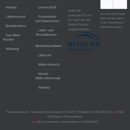
Kontakt
Unsere AGB
Artikel der
Der Newsletter kann
Kategorie F3 und
Ladenverkauf
Privatsphäre
jederzeit hier oder in
F2+ sind von der
und Datenschutz
Ihrem Kundenkonto
Zahlart PayPal
Bestellschluss
abbestellt werden.
ausgeschlossen
Liefer- und
Versandkosten
Das Blaue
Wunder
Mindestbestellwert
Abholung
Lieferzeit
Widerrufsrecht
Muster-
Widerrufsformular
Sitemap
Feuerwerktraum - Feuerwerk online kaufen © 2026 | Template © 2009-2026 by
mod
ified
eCommerce Shopsoftware
mod
ified eCommerce Shopsoftware © 2009-2026