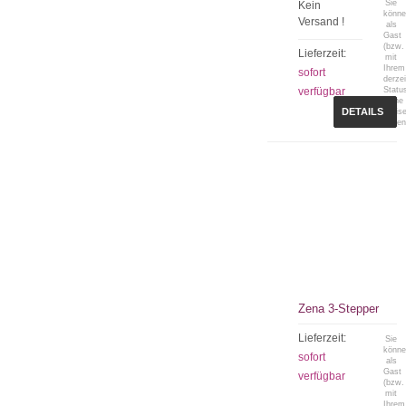
Sie
Kein
könn
Versand !
als
Gast
(bzw.
Lieferzeit:
mit
Ihrem
sofort
derzei
verfügbar
Statu
keine
DETAILS
Preis
sehen
Zena 3-Stepper
Lieferzeit:
Sie
könn
sofort
als
Gast
verfügbar
(bzw.
mit
Ihrem