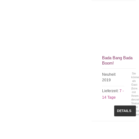
Bada Bang Bada
Boom!
Sie
Neuheit
könn
2019
als
Gast
(bzw.
Lieferzeit:
7 -
mit
Ihrem
14 Tage
derzei
Statu
keine
DETAILS
Preis
sehen