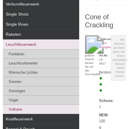
Verbundfeuerwerk
Single Shots
Cone of
Crackling
Single Rows
Raketen
Lieferzeit:
Sie
sofort
Leuchtfeuerwerk
können
verfügbar
als Gast
(bzw. mit
Für eine
Fontänen
Art.Nr.:
größere
Ihrem
Ansicht
LE-
derzeitigen
Leuchtsortimente
klicken
3617
Status)
Sie auf
keine
das
Römische Lichter
Bestand:
Preise
Vorschaubild
sehen.
Sonnen
Sonstiges
Vögel
Schuss:
1
Vulkane
NEM:
Knallfeuerwerk
100
g