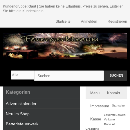
Kundengruppe:
Gast
| Sie haben keine Erlaubnis, Preise zu sehen. Erstellen
Sie bitte ein Kundenkonto.
Startseite
Anmelden
Registrieren
SUCHEN
Kategorien
Menü
Kontakt
Adventskalender
Impressum
Startseite
Neu im Shop
Leuchtfeuerwerk
Kasse
Vulkane
Batteriefeuerwerk
Cone of
Crackling