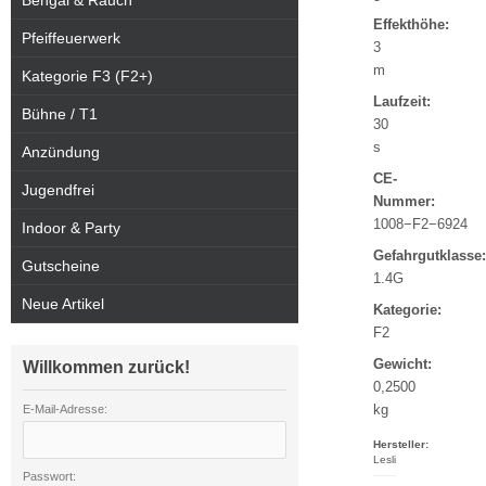
Bengal & Rauch
Effekthöhe:
Pfeiffeuerwerk
3
m
Kategorie F3 (F2+)
Laufzeit:
Bühne / T1
30
s
Anzündung
CE-
Jugendfrei
Nummer:
1008−F2−6924
Indoor & Party
Gefahrgutklasse:
Gutscheine
1.4G
Neue Artikel
Kategorie:
F2
Gewicht:
Willkommen zurück!
0,2500
kg
E-Mail-Adresse:
Hersteller:
Lesli
Passwort: