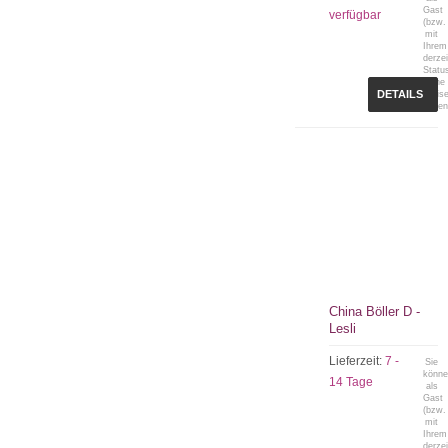
Gast
verfügbar
(bzw.
mit
Ihrem
derzei
Statu
keine
DETAILS
Preis
sehen
China Böller D -
Lesli
Lieferzeit:
7 -
Sie
könn
14 Tage
als
Gast
(bzw.
mit
Ihrem
derzei