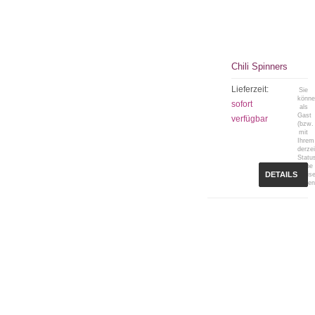
Chili Spinners
Lieferzeit:
Sie
könn
sofort
als
Gast
verfügbar
(bzw.
mit
Ihrem
derzei
Statu
keine
DETAILS
Preis
sehen