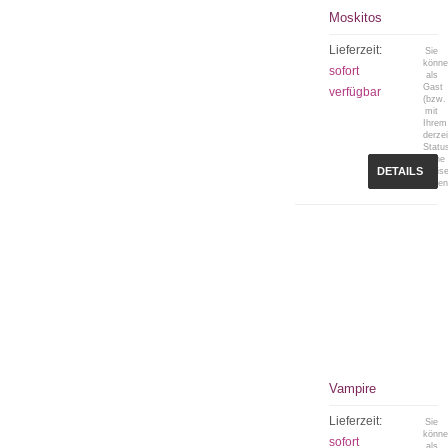
Moskitos
Lieferzeit:
Sie
könn
sofort
als
Gast
verfügbar
(bzw.
mit
Ihrem
derzei
Statu
keine
DETAILS
Preis
sehen
Vampire
Lieferzeit:
Sie
könn
sofort
als