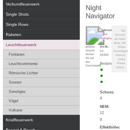
Verbundfeuerwerk
Night
Single Shots
Navigator
Single Rows
Lieferzeit:
Sie
Raketen
sofort
können
verfügbar
als Gast
(bzw. mit
Für eine
Leuchtfeuerwerk
Art.Nr.:
größere
Ihrem
Ansicht
Le-
derzeitigen
Fontänen
klicken
04309
Status)
Sie auf
keine
das
Leuchtsortimente
Bestand:
Preise
Vorschaubild
sehen.
Römische Lichter
Sonnen
Sonstiges
Schuss:
4
Vögel
NEM:
Vulkane
12
g
Knallfeuerwerk
Effekthöhe: