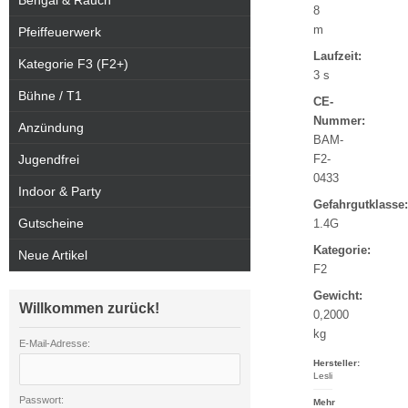
Bengal & Rauch
8
m
Pfeiffeuerwerk
Laufzeit:
Kategorie F3 (F2+)
3 s
Bühne / T1
CE-
Nummer:
Anzündung
BAM-
Jugendfrei
F2-
0433
Indoor & Party
Gefahrgutklasse:
Gutscheine
1.4G
Kategorie:
Neue Artikel
F2
Gewicht:
Willkommen zurück!
0,2000
kg
E-Mail-Adresse:
Hersteller:
Lesli
Passwort:
Mehr