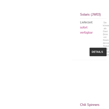
Solaris (JW03)
Lieferzeit:
Sie
könn
sofort
als
Gast
verfügbar
(bzw.
mit
Ihrem
derzei
Statu
keine
DETAILS
Preis
sehen
Chili Spinners