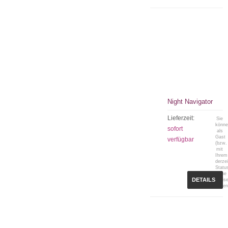
Night Navigator
Lieferzeit:
Sie
könn
sofort
als
Gast
verfügbar
(bzw.
mit
Ihrem
derzei
Statu
keine
DETAILS
Preis
sehen