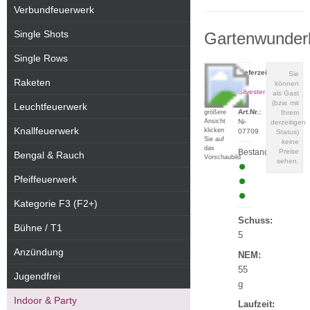
Verbundfeuerwerk
Single Shots
Gartenwunder
Single Rows
Lieferzeit:
Sie
Raketen
zu
können
Silvester
als Gast
(bzw. mit
Für eine
Leuchtfeuerwerk
Art.Nr.:
größere
Ihrem
Ansicht
Ni-
derzeitigen
Knallfeuerwerk
klicken
07709
Status)
Sie auf
keine
das
Bestand:
Preise
Bengal & Rauch
Vorschaubild
sehen.
Pfeiffeuerwerk
Kategorie F3 (F2+)
Schuss:
Bühne / T1
5
Anzündung
NEM:
55
Jugendfrei
g
Indoor & Party
Laufzeit: