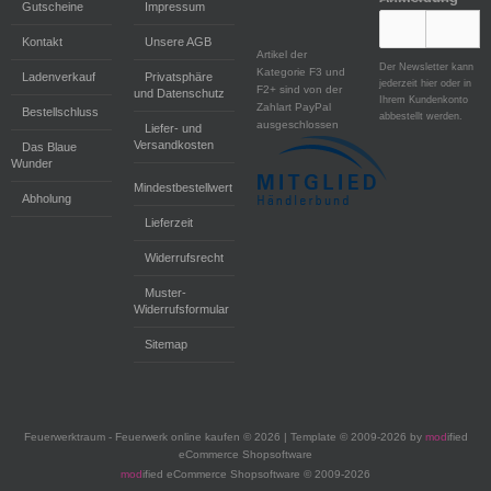
Gutscheine
Impressum
Kontakt
Unsere AGB
Artikel der
Der Newsletter kann
Kategorie F3 und
Ladenverkauf
Privatsphäre
jederzeit hier oder in
F2+ sind von der
und Datenschutz
Ihrem Kundenkonto
Zahlart PayPal
Bestellschluss
abbestellt werden.
ausgeschlossen
Liefer- und
Versandkosten
Das Blaue
Wunder
Mindestbestellwert
Abholung
Lieferzeit
Widerrufsrecht
Muster-
Widerrufsformular
Sitemap
Feuerwerktraum - Feuerwerk online kaufen © 2026 | Template © 2009-2026 by
mod
ified
eCommerce Shopsoftware
mod
ified eCommerce Shopsoftware © 2009-2026