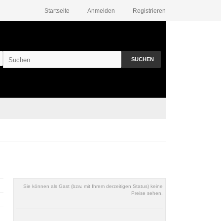
Startseite
Anmelden
Registrieren
SUCHEN
Sie können als Gast (bzw. mit Ihrem derzeitigen Status) keine
Preise sehen.