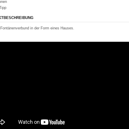
onen
Tipp
KTBESCHREIBUNG
Fontänenverbund in der Form eines Hauses.