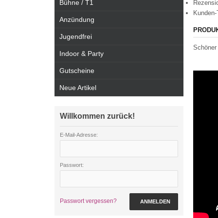
Bühne / T1
Rezensi
Kunden-
Anzündung
PRODU
Jugendfrei
Schöner 
Indoor & Party
Gutscheine
Neue Artikel
Willkommen zurück!
E-Mail-Adresse:
Passwort:
Passwort vergessen?
ANMELDEN