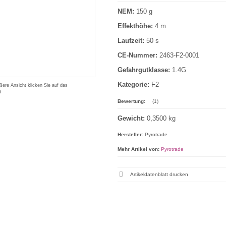
NEM:
150 g
Effekthöhe:
4 m
Laufzeit:
50 s
CE-Nummer:
2463-F2-0001
Gefahrgutklasse:
1.4G
Kategorie:
F2
ßere Ansicht klicken Sie auf das
d
Bewertung:
(1)
Gewicht:
0,3500 kg
Hersteller:
Pyrotrade
Mehr Artikel von:
Pyrotrade
Artikeldatenblatt drucken