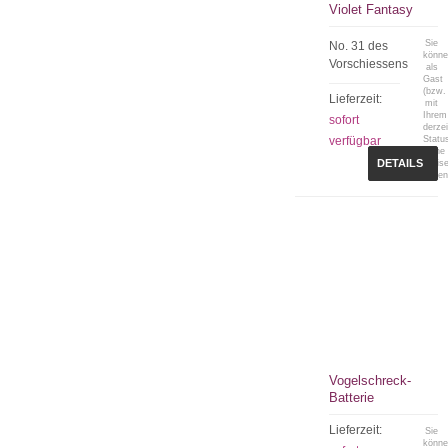
Violet Fantasy
Sie
No. 31 des
könn
Vorschiessens
als
Gast
(bzw.
Lieferzeit:
mit
Ihrem
sofort
derzei
verfügbar
Statu
keine
DETAILS
Preis
sehen
Vogelschreck-
Batterie
Lieferzeit:
Sie
könn