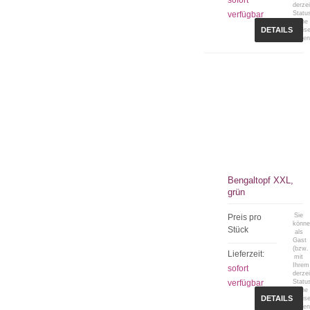
sofort
derzei
verfügbar
Statu
keine
DETAILS
Preis
sehen
Bengaltopf XXL,
grün
Sie
Preis pro
könn
Stück
als
Gast
(bzw.
Lieferzeit:
mit
Ihrem
sofort
derzei
verfügbar
Statu
keine
DETAILS
Preis
sehen