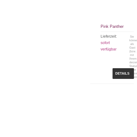
Pink Panther
Lieferzeit:
Sie
könn
sofort
als
Gast
verfügbar
(bzw.
mit
Ihrem
derzei
Statu
keine
DETAILS
Preis
sehen