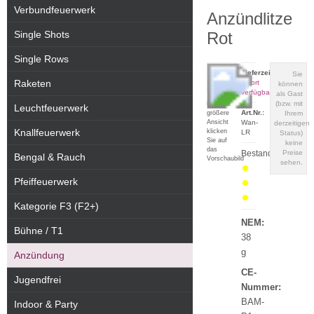
Verbundfeuerwerk
Anzündlitze
Single Shots
Rot
Single Rows
Lieferzeit:
Sie
Raketen
sofort
können
verfügbar
als Gast
(bzw. mit
Für eine
Leuchtfeuerwerk
Art.Nr.:
größere
Ihrem
Ansicht
Wan-
derzeitigen
Knallfeuerwerk
klicken
LR
Status)
Sie auf
keine
das
Bestand:
Preise
Bengal & Rauch
Vorschaubild
sehen.
Pfeiffeuerwerk
Kategorie F3 (F2+)
NEM:
Bühne / T1
38
g
Anzündung
CE-
Jugendfrei
Nummer:
BAM-
Indoor & Party