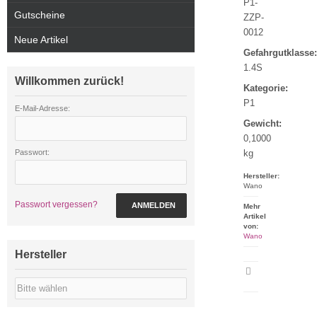
P1-
Gutscheine
ZZP-
0012
Neue Artikel
Gefahrgutklasse:
1.4S
Willkommen zurück!
Kategorie:
P1
E-Mail-Adresse:
Gewicht:
0,1000
Passwort:
kg
Hersteller:
Wano
Passwort vergessen?
ANMELDEN
Mehr
Artikel
von:
Wano
Hersteller
Artikeldatenblatt
drucken