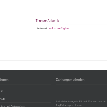
Thunder Airbomb
Lieferzeit:
sofort verfügbar
tionen
Zahlungsmethoden
sum
 AGB
Artikel der Kategorie F3 und F2+ sind von der 
PayPal ausgeschlossen
phäre und Datenschutz