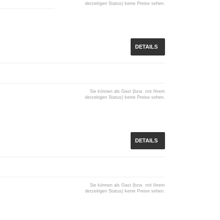
derzeitigen Status) keine Preise sehen.
DETAILS
Sie können als Gast (bzw. mit Ihrem
derzeitigen Status) keine Preise sehen.
DETAILS
Sie können als Gast (bzw. mit Ihrem
derzeitigen Status) keine Preise sehen.