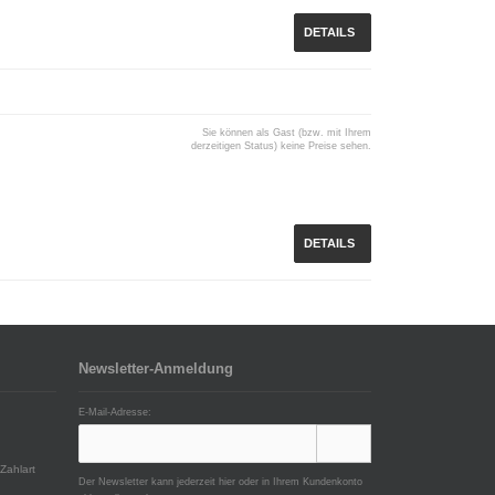
DETAILS
Sie können als Gast (bzw. mit Ihrem
derzeitigen Status) keine Preise sehen.
DETAILS
Newsletter-Anmeldung
E-Mail-Adresse:
Zahlart
Der Newsletter kann jederzeit hier oder in Ihrem Kundenkonto