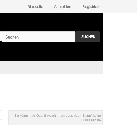
Startseite
Anmelden
Registrieren
SUCHEN
Sie können als Gast (bzw. mit Ihrem derzeitigen Status) keine
Preise sehen.