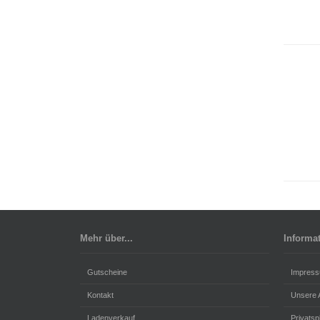
Mehr über...
Informa
Gutscheine
Impres
Kontakt
Unsere
Ladenverkauf
Privats