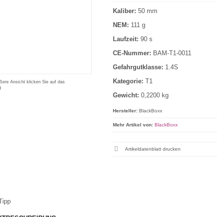
Kaliber:
50 mm
NEM:
111 g
Laufzeit:
90 s
CE-Nummer:
BAM-T1-0011
Gefahrgutklasse:
1.4S
Kategorie:
T1
ßere Ansicht klicken Sie auf das
d
Gewicht:
0,2200 kg
Hersteller:
BlackBoxx
Mehr Artikel von:
BlackBoxx
Artikeldatenblatt drucken
Tipp