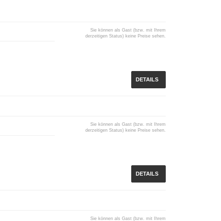
Sie können als Gast (bzw. mit Ihrem
derzeitigen Status) keine Preise sehen.
DETAILS
Sie können als Gast (bzw. mit Ihrem
derzeitigen Status) keine Preise sehen.
DETAILS
Sie können als Gast (bzw. mit Ihrem