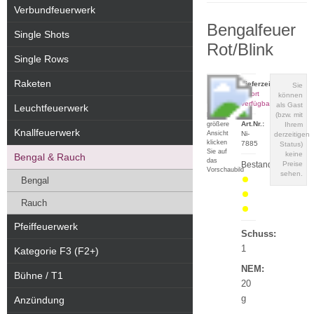
Verbundfeuerwerk
Bengalfeuer
Single Shots
Rot/Blink
Single Rows
Raketen
Lieferzeit:
Sie
sofort
können
verfügbar
als Gast
Leuchtfeuerwerk
(bzw. mit
Für eine
Art.Nr.:
größere
Ihrem
Knallfeuerwerk
Ansicht
Ni-
derzeitigen
klicken
7885
Status)
Sie auf
keine
Bengal & Rauch
das
Bestand:
Preise
Vorschaubild
sehen.
Bengal
Rauch
Pfeiffeuerwerk
Schuss:
1
Kategorie F3 (F2+)
NEM:
Bühne / T1
20
g
Anzündung