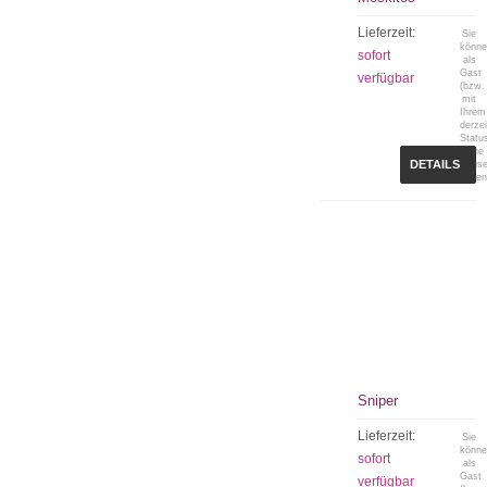
Lieferzeit:
Sie
könn
sofort
als
Gast
verfügbar
(bzw.
mit
Ihrem
derzei
Statu
keine
DETAILS
Preis
sehen
Sniper
Lieferzeit:
Sie
könn
sofort
als
Gast
verfügbar