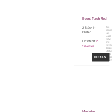
Event Torch Red
Sie
2 Stück im
könn
Blister
als
Gast
(bzw.
Lieferzeit:
zu
mit
Ihrem
Silvester
derzei
Statu
keine
DETAILS
Preis
sehen
Moskitos