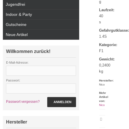
g
Jugendfrei
Laufzeit:
Indoor & Party
40
s
Gutscheine
Gefahrgutklasse:
Neue Artikel
1.4S
Kategorie:
F1
Willkommen zurück!
Gewicht:
E-Mail-Adresse:
0,2400
kg
Passwort:
Hersteller:
Nico
Mehr
Artikel
von:
Passwort vergessen?
ANMELDEN
Nico
Artikeldatenblatt
Hersteller
drucken