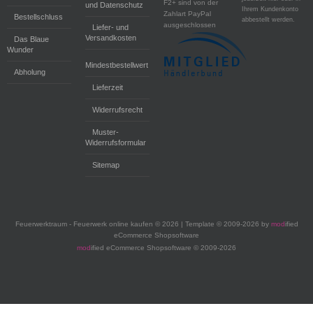
F2+ sind von der
und Datenschutz
Ihrem Kundenkonto
Zahlart PayPal
Bestellschluss
abbestellt werden.
ausgeschlossen
Liefer- und
Versandkosten
Das Blaue
Wunder
Mindestbestellwert
Abholung
Lieferzeit
Widerrufsrecht
Muster-
Widerrufsformular
Sitemap
Feuerwerktraum - Feuerwerk online kaufen © 2026 | Template © 2009-2026 by
mod
ified
eCommerce Shopsoftware
mod
ified eCommerce Shopsoftware © 2009-2026