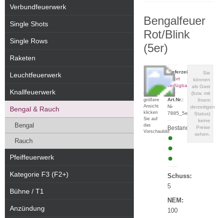
Verbundfeuerwerk
Bengalfeuer
Single Shots
Rot/Blink
Single Rows
(5er)
Raketen
Lieferzeit:
Sie
Leuchtfeuerwerk
sofort
können
verfügbar
als Gast
Knallfeuerwerk
(bzw. mit
Für eine
Art.Nr.:
größere
Ihrem
Ansicht
Ni-
derzeitigen
Bengal & Rauch
klicken
7885_5er
Status)
Sie auf
keine
Bengal
das
Bestand:
Preise
Vorschaubild
sehen.
Rauch
Pfeiffeuerwerk
Kategorie F3 (F2+)
Schuss:
5
Bühne / T1
NEM:
Anzündung
100