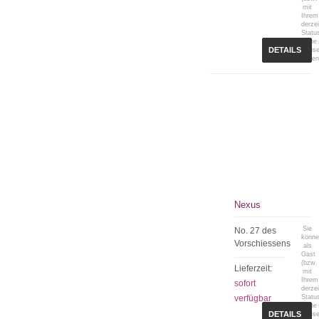
mit
Ihrem
derzei
Statu
keine
DETAILS
Preis
sehen
Nexus
Sie
No. 27 des
könn
Vorschiessens
als
Gast
(bzw.
Lieferzeit:
mit
Ihrem
sofort
derzei
verfügbar
Statu
keine
DETAILS
Preis