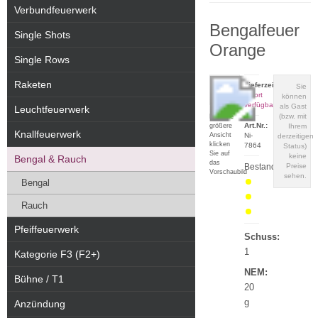
Verbundfeuerwerk
Bengalfeuer
Single Shots
Orange
Single Rows
Raketen
Lieferzeit:
Sie
sofort
können
verfügbar
als Gast
Leuchtfeuerwerk
(bzw. mit
Für eine
Art.Nr.:
größere
Ihrem
Knallfeuerwerk
Ansicht
Ni-
derzeitigen
klicken
7864
Status)
Sie auf
keine
Bengal & Rauch
das
Bestand:
Preise
Vorschaubild
sehen.
Bengal
Rauch
Pfeiffeuerwerk
Schuss:
1
Kategorie F3 (F2+)
NEM:
Bühne / T1
20
g
Anzündung