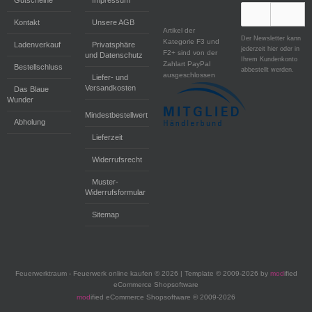
Gutscheine
Impressum
Kontakt
Unsere AGB
Artikel der
Der Newsletter kann
Kategorie F3 und
Ladenverkauf
Privatsphäre
jederzeit hier oder in
F2+ sind von der
und Datenschutz
Ihrem Kundenkonto
Zahlart PayPal
Bestellschluss
abbestellt werden.
ausgeschlossen
Liefer- und
Versandkosten
Das Blaue
Wunder
Mindestbestellwert
Abholung
Lieferzeit
Widerrufsrecht
Muster-
Widerrufsformular
Sitemap
Feuerwerktraum - Feuerwerk online kaufen © 2026 | Template © 2009-2026 by
mod
ified
eCommerce Shopsoftware
mod
ified eCommerce Shopsoftware © 2009-2026