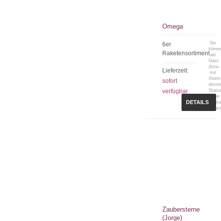
Omega
Sie
6er
könn
Raketensortiment
als
Gast
(bzw.
Lieferzeit:
mit
Ihrem
sofort
derzei
verfügbar
Statu
keine
DETAILS
Preis
sehen
Zaubersterne
(Jorge)