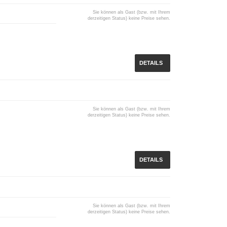
Sie können als Gast (bzw. mit Ihrem
derzeitigen Status) keine Preise sehen.
DETAILS
Sie können als Gast (bzw. mit Ihrem
derzeitigen Status) keine Preise sehen.
DETAILS
Sie können als Gast (bzw. mit Ihrem
derzeitigen Status) keine Preise sehen.