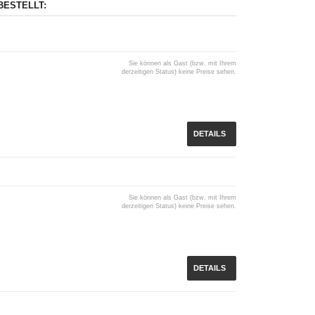
BESTELLT:
Sie können als Gast (bzw. mit Ihrem
derzeitigen Status) keine Preise sehen.
DETAILS
Sie können als Gast (bzw. mit Ihrem
derzeitigen Status) keine Preise sehen.
DETAILS