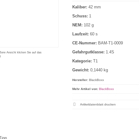
Kaliber:
42 mm
Schuss:
1
NEM:
102 g
Laufzeit:
60 s
CE-Nummer:
BAM-T1-0009
Gefahrgutklasse:
1.4S
ßere Ansicht klicken Sie auf das
d
Kategorie:
T1
Gewicht:
0,1440 kg
Hersteller:
BlackBoxx
Mehr Artikel von:
BlackBoxx
Artikeldatenblatt drucken
Tipp