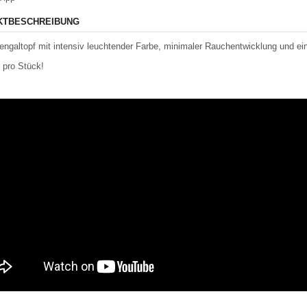
KTBESCHREIBUNG
engaltopf mit intensiv leuchtender Farbe, minimaler Rauchentwicklung und 
t pro Stück!