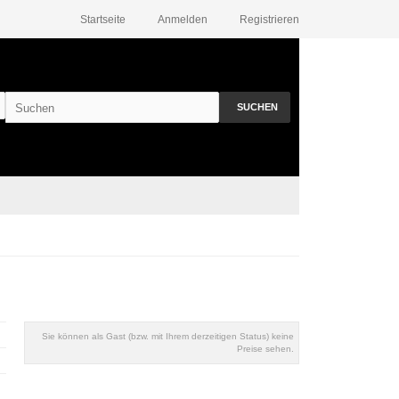
Startseite
Anmelden
Registrieren
SUCHEN
Sie können als Gast (bzw. mit Ihrem derzeitigen Status) keine
Preise sehen.