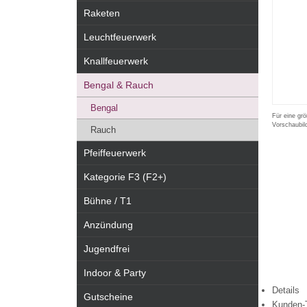
Raketen
Leuchtfeuerwerk
Knallfeuerwerk
Bengal & Rauch
Bengal
Für eine grö
Vorschaubil
Rauch
Pfeiffeuerwerk
Kategorie F3 (F2+)
Bühne / T1
Anzündung
Jugendfrei
Indoor & Party
Details
Gutscheine
Kunden-