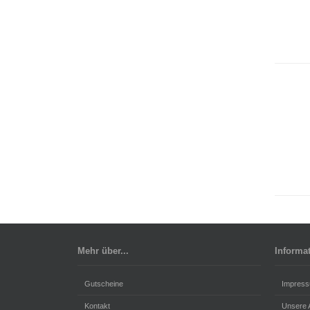
Mehr über...
Informa
Gutscheine
Impres
Kontakt
Unsere