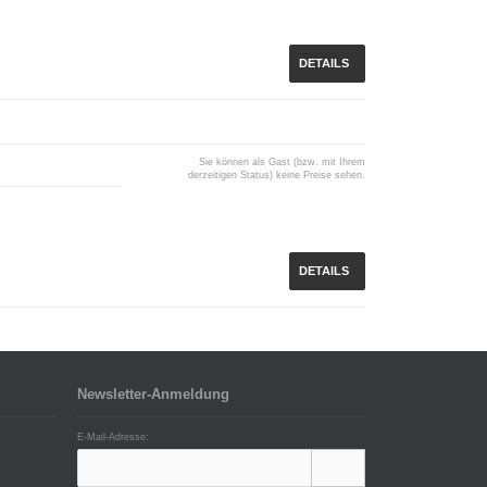
DETAILS
Sie können als Gast (bzw. mit Ihrem
derzeitigen Status) keine Preise sehen.
DETAILS
Newsletter-Anmeldung
E-Mail-Adresse: