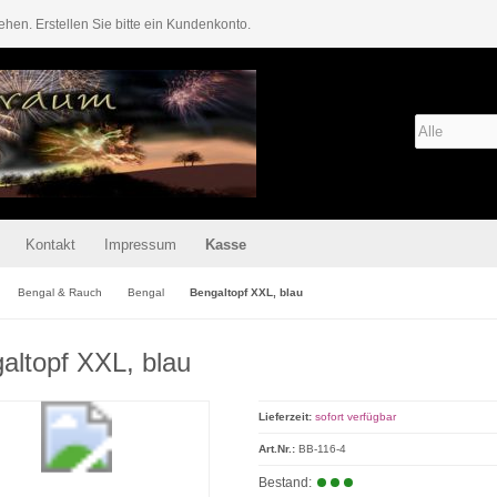
ehen. Erstellen Sie bitte ein Kundenkonto.
Kontakt
Impressum
Kasse
Bengal & Rauch
Bengal
Bengaltopf XXL, blau
altopf XXL, blau
Lieferzeit:
sofort verfügbar
Art.Nr.:
BB-116-4
Bestand: