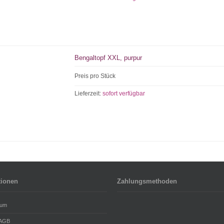
Bengaltopf XXL, purpur
Preis pro Stück
Lieferzeit:
sofort verfügbar
tionen
Zahlungsmethoden
sum
 AGB