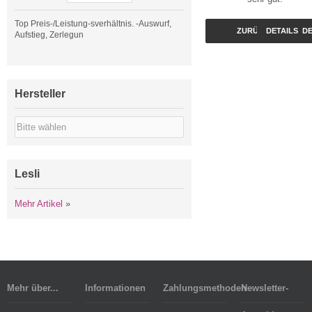
Top Preis-/Leistung-sverhältnis. -Auswurf,
ZURÜCK
DETAILS
DE
Aufstieg, Zerlegun
Hersteller
Lesli
Mehr Artikel
»
Mehr über...
Informationen
Zahlungsmethoden
Newsletter-