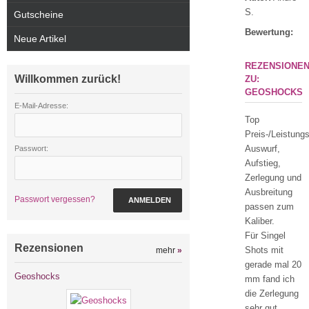
S.
Gutscheine
Bewertung:
Neue Artikel
REZENSIONE
Willkommen zurück!
ZU:
GEOSHOCKS
E-Mail-Adresse:
Top
Preis-/Leistungs
Auswurf,
Passwort:
Aufstieg,
Zerlegung und
Ausbreitung
Passwort vergessen?
ANMELDEN
passen zum
Kaliber.
Für Singel
Rezensionen
Shots mit
mehr
»
gerade mal 20
Geoshocks
mm fand ich
die Zerlegung
sehr gut.