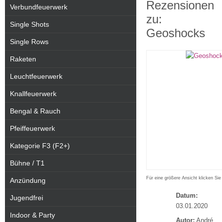
Rezensionen
Verbundfeuerwerk
zu:
Single Shots
Geoshocks
Single Rows
Raketen
Leuchtfeuerwerk
Knallfeuerwerk
Bengal & Rauch
Pfeiffeuerwerk
Kategorie F3 (F2+)
Bühne / T1
Für eine größere Ansicht klicken Sie
Anzündung
Datum:
Jugendfrei
03.01.2020
Indoor & Party
Autor:
André