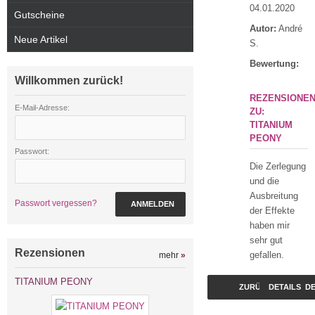
04.01.2020
Gutscheine
Autor:
André
Neue Artikel
S.
Bewertung:
Willkommen zurück!
REZENSIONE
E-Mail-Adresse:
ZU:
TITANIUM
PEONY
Passwort:
Die Zerlegung
und die
Ausbreitung
Passwort vergessen?
ANMELDEN
der Effekte
haben mir
sehr gut
Rezensionen
gefallen.
mehr
»
TITANIUM PEONY
ZURÜCK
DETAILS
DE