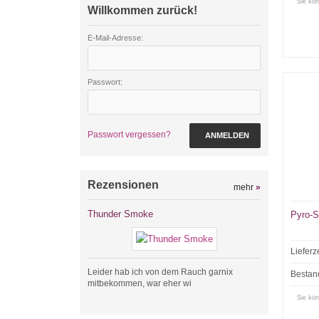
Sie kön
Willkommen zurück!
E-Mail-Adresse:
Passwort:
Passwort vergessen?
ANMELDEN
Rezensionen
mehr
»
Thunder Smoke
Pyro-S
Lieferz
Leider hab ich von dem Rauch garnix
Bestan
mitbekommen, war eher wi
Sie kön