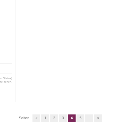
en Status)
ise sehen.
Seiten:
«
1
2
3
4
5
...
»