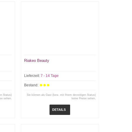
Riakeo Beauty
Lieferzeit:
7 - 14 Tage
Bestand:
en Status)
Sie können als Gast (bzw. mit Ihrem derzeitigen Status)
ise sehen.
keine Preise sehen.
DETAILS