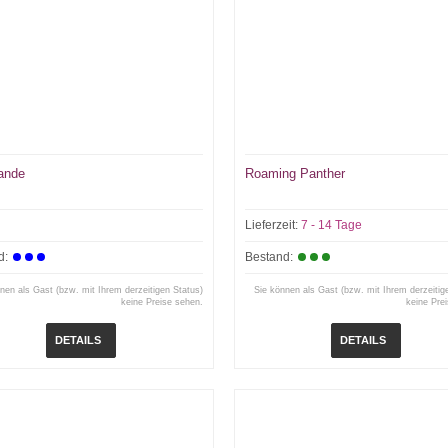
ande
Roaming Panther
Lieferzeit:
7 - 14 Tage
d:
Bestand:
nen als Gast (bzw. mit Ihrem derzeitigen Status)
Sie können als Gast (bzw. mit Ihrem derzeitig
keine Preise sehen.
keine Pre
DETAILS
DETAILS