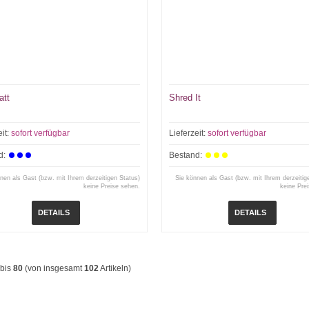
att
Shred It
eit:
sofort verfügbar
Lieferzeit:
sofort verfügbar
d:
Bestand:
nen als Gast (bzw. mit Ihrem derzeitigen Status)
Sie können als Gast (bzw. mit Ihrem derzeitig
keine Preise sehen.
keine Pre
DETAILS
DETAILS
bis
80
(von insgesamt
102
Artikeln)