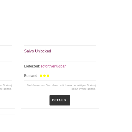
Salvo Unlocked
Lieferzeit:
sofort verfügbar
Bestand:
en Status)
Sie können als Gast (bzw. mit Ihrem derzeitigen Status)
ise sehen.
keine Preise sehen.
DETAILS