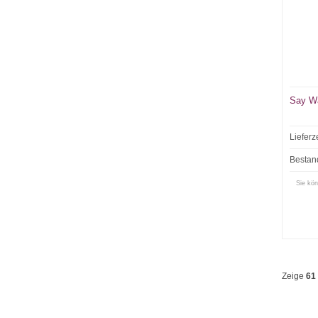
Say W
Lieferz
Bestan
Sie kön
Zeige
61