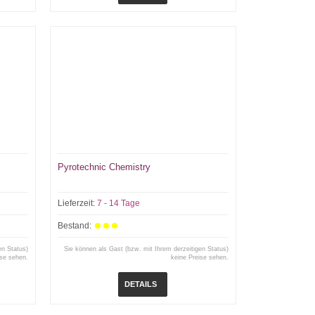
Pyrotechnic Chemistry
Lieferzeit:
7 - 14 Tage
Bestand:
en Status)
Sie können als Gast (bzw. mit Ihrem derzeitigen Status)
ise sehen.
keine Preise sehen.
DETAILS