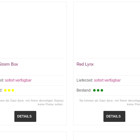
 Storm Box
Red Lynx
eit:
sofort verfügbar
Lieferzeit:
sofort verfügbar
d:
Bestand:
nen als Gast (bzw. mit Ihrem derzeitigen Status)
Sie können als Gast (bzw. mit Ihrem derzeitig
keine Preise sehen.
keine Pre
DETAILS
DETAILS