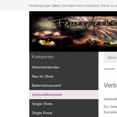
Kundengruppe:
Gast
| Sie haben keine Erlaubnis, Preise zu s
Kategorien
Menü
Adventskalender
Startseite
Neu im Shop
Verb
Batteriefeuerwerk
Verbundfeuerwerk
Verbundf
Single Shots
Ein Verb
Anzündun
Single Rows