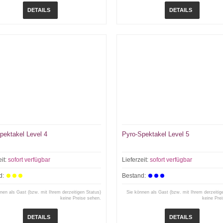
DETAILS
DETAILS
pektakel Level 4
Pyro-Spektakel Level 5
eit:
sofort verfügbar
Lieferzeit:
sofort verfügbar
d:
Bestand:
nen als Gast (bzw. mit Ihrem derzeitigen Status)
Sie können als Gast (bzw. mit Ihrem derzeitig
keine Preise sehen.
keine Pre
DETAILS
DETAILS