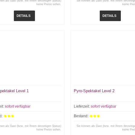
nen als Gast (bzw. mit Ihrem derzeitigen Status)
Sie können als Gast (bzw. mit Ihrem derzeitig
keine Preise sehen.
keine Pre
DETAILS
DETAILS
pektakel Level 1
Pyro-Spektakel Level 2
eit:
sofort verfügbar
Lieferzeit:
sofort verfügbar
d:
Bestand:
nen als Gast (bzw. mit Ihrem derzeitigen Status)
Sie können als Gast (bzw. mit Ihrem derzeitig
keine Preise sehen.
keine Pre