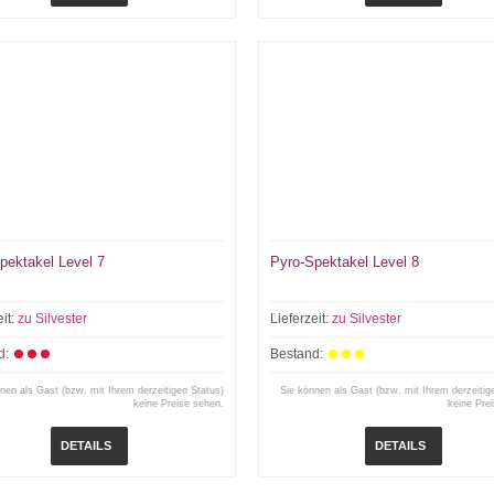
pektakel Level 7
Pyro-Spektakel Level 8
eit:
zu Silvester
Lieferzeit:
zu Silvester
d:
Bestand:
nen als Gast (bzw. mit Ihrem derzeitigen Status)
Sie können als Gast (bzw. mit Ihrem derzeitig
keine Preise sehen.
keine Pre
DETAILS
DETAILS