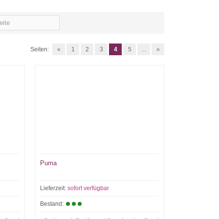
Seiten:
«
1
2
3
4
5
...
»
Puma
Lieferzeit:
sofort verfügbar
Bestand: