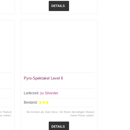
DETAILS
Pyro-Spektakel Level 6
Lieferzeit:
zu Silvester
Bestand:
en Status)
Sie können als Gast (bzw. mit Ihrem derzeitigen Status)
ise sehen.
keine Preise sehen.
DETAILS