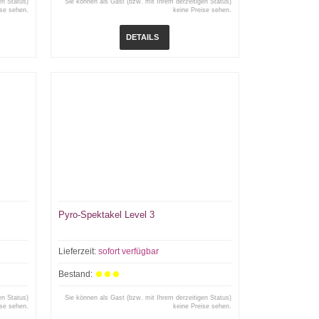
en Status)
Sie können als Gast (bzw. mit Ihrem derzeitigen Status)
ise sehen.
keine Preise sehen.
DETAILS
Pyro-Spektakel Level 3
Lieferzeit:
sofort verfügbar
Bestand:
en Status)
Sie können als Gast (bzw. mit Ihrem derzeitigen Status)
ise sehen.
keine Preise sehen.