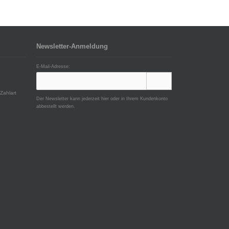
Newsletter-Anmeldung
E-Mail-Adresse:
Zahlart
Der Newsletter kann jederzeit hier oder in Ihrem Kundenkonto
abbestellt werden.