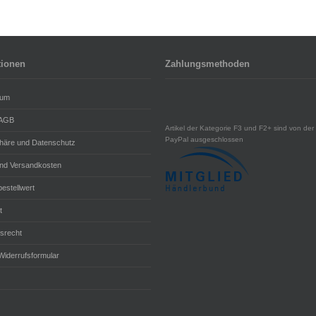
tionen
Zahlungsmethoden
sum
 AGB
Artikel der Kategorie F3 und F2+ sind von der 
PayPal ausgeschlossen
phäre und Datenschutz
und Versandkosten
estellwert
t
fsrecht
Widerrufsformular