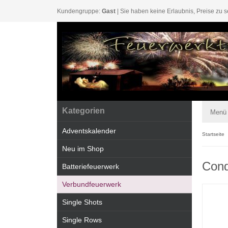
Kundengruppe:
Gast
| Sie haben keine Erlaubnis, Preise zu s
Kategorien
Menü
Adventskalender
Startseite
Neu im Shop
Cond
Batteriefeuerwerk
Verbundfeuerwerk
Single Shots
Single Rows