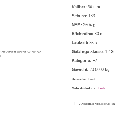
Kaliber:
30 mm
Schuss:
183
NEM:
2604 g
Effekthöhe:
30 m
Laufzeit:
85 s
Gefahrgutklasse:
1.4G
ßere Ansicht klicken Sie auf das
d
Kategorie:
F2
Gewicht:
20,0000 kg
Hersteller:
Lesli
Mehr Artikel von:
Lesli
Artikeldatenblatt drucken