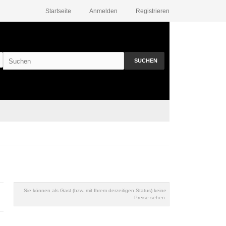
Startseite
Anmelden
Registrieren
SUCHEN
Sie können als Gast (bzw. mit Ihrem derzeitigen Status) keine
Preise sehen.