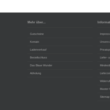
Mehr über...
Informa
Gutscheine
Impres
Kontakt
Unsere
Ladenverkauf
Privats
Bestellschluss
Liefer- 
Das Blaue Wunder
Mindestb
Abholung
Lieferzei
Widerru
Muster-
Sitemap