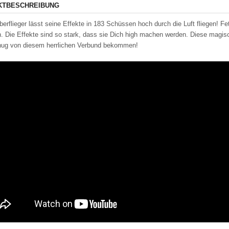
KTBESCHREIBUNG
berflieger lässt seine Effekte in 183 Schüssen hoch durch die Luft fliegen! F
. Die Effekte sind so stark, dass sie Dich high machen werden. Diese magis
nug von diesem herrlichen Verbund bekommen!