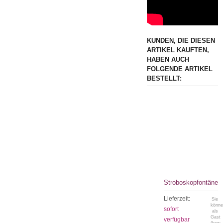
KUNDEN, DIE DIESEN
ARTIKEL KAUFTEN,
HABEN AUCH
FOLGENDE ARTIKEL
BESTELLT:
Stroboskopfontäne
Lieferzeit:
Sie
könn
sofort
als
Gast
verfügbar