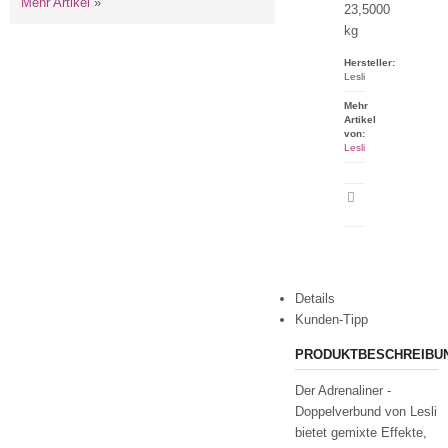
Mehr Artikel
»
23,5000
kg
Hersteller:
Lesli
Mehr
Artikel
von:
Lesli
Artikeldatenblatt
drucken
Details
Kunden-Tipp
PRODUKTBESCHREIBU
Der Adrenaliner -
Doppelverbund von Lesli
bietet gemixte Effekte,