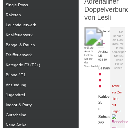
Adrenaliner -
Single Rows
Doppelverbun
Raketen
von Lesli
Leuchtfeuerwerk
Lieferzeit:
Sie
Knallfeuerwerk
7 -
können
14
als Gast
Tage
(bzw. mit
Für eine
Bengal & Rauch
größere
Ihrem
Ansicht
Art.Nr.:
derzeitigen
Pfeiffeuerwerk
klicken
LE-
Status)
Sie auf
03886
keine
das
Preise
Kategorie F3 (F2+)
Vorschaubild
Bestand:
sehen.
Bühne / T1
Anzündung
Artikel
zur Zeit
Jugendfrei
Kaliber:
nicht
25
Indoor & Party
auf
mm
Lager!
Gutscheine
Schuss:
368
Neue Artikel