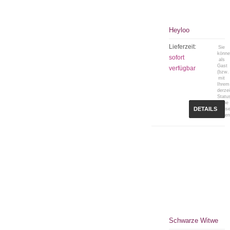
Heyloo
Lieferzeit:
Sie
könn
sofort
als
Gast
verfügbar
(bzw.
mit
Ihrem
derzei
Statu
keine
DETAILS
Preis
sehen
Schwarze Witwe