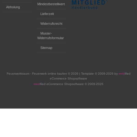
Mindestbestellwert
Abholung
Lieferzeit
Widerrufsrecht
Muster-
Widerrufsformular
Sitemap
Feuerwerktraum - Feuerwerk online kaufen © 2026 | Template © 2009-2026 by
mod
ified
eCommerce Shopsoftware
mod
ified eCommerce Shopsoftware © 2009-2026