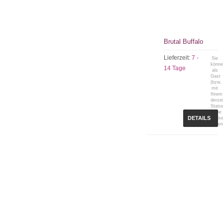
Brutal Buffalo
Lieferzeit:
7 -
Sie
könn
14 Tage
als
Gast
(bzw.
mit
Ihrem
derzei
Statu
keine
DETAILS
Preis
sehen