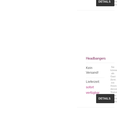
DETAILS
Preis
sehen
Headbangers
Sie
Kein
könn
Versand!
als
Gast
(bzw.
Lieferzeit:
mit
Ihrem
sofort
derzei
verfügbar
Statu
keine
DETAILS
Preis
sehen