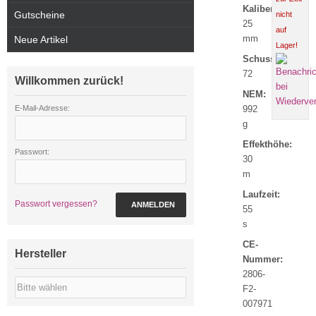
Kaliber:
Gutscheine
nicht
25
auf
mm
Neue Artikel
Lager!
Schuss:
72
Willkommen zurück!
NEM:
E-Mail-Adresse:
992
g
Effekthöhe:
Passwort:
30
m
Laufzeit:
Passwort vergessen?
ANMELDEN
55
s
CE-
Hersteller
Nummer:
2806-
F2-
007971