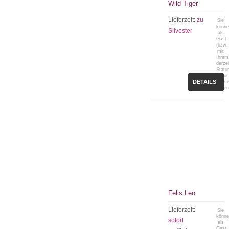
Wild Tiger
Lieferzeit:
zu
Sie
könn
Silvester
als
Gast
(bzw.
mit
Ihrem
derzei
Statu
keine
DETAILS
Preis
sehen
Felis Leo
Lieferzeit:
Sie
könn
sofort
als
Gast