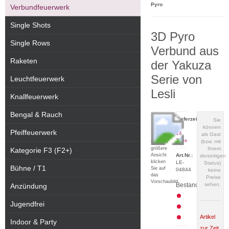
Pyro
Verbundfeuerwerk
Single Shots
3D Pyro
Single Rows
Verbund aus
Raketen
der Yakuza
Serie von
Leuchtfeuerwerk
Lesli
Knallfeuerwerk
Bengal & Rauch
Lieferzeit:
Sie
7 -
können
Pfeiffeuerwerk
14
als Gast
Tage
(bzw. mit
Für eine
größere
Ihrem
Kategorie F3 (F2+)
Ansicht
Art.Nr.:
derzeitigen
klicken
LE-
Status)
Bühne / T1
Sie auf
04844
keine
das
Preise
Vorschaubild
Bestand:
sehen.
Anzündung
Jugendfrei
Artikel
Indoor & Party
zur Zeit