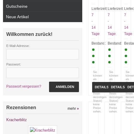
Gutscheine
Lieferzeit:
Lieferzeit:
Liefer
7
7
7
Neue Artikel
-
-
-
14
14
14
Willkommen zurück!
Tage
Tage
Tage
Bestand:
Bestand:
Besta
E-Mail-Adresse:
Passwort:
Sie
Sie
Sie
können
können
könne
als
als
als
Gast
Gast
Gast
Passwort vergessen?
ANMELDEN
(bzw.
(bzw.
(bzw.
DETAILS
DETAILS
DET
mit
mit
mit
Ihrem
Ihrem
Ihrem
derzeitigen
derzeitigen
derzei
Status)
Status)
Status
keine
keine
keine
Rezensionen
mehr
»
Preise
Preise
Preise
sehen.
sehen.
sehen.
Kracherblitz