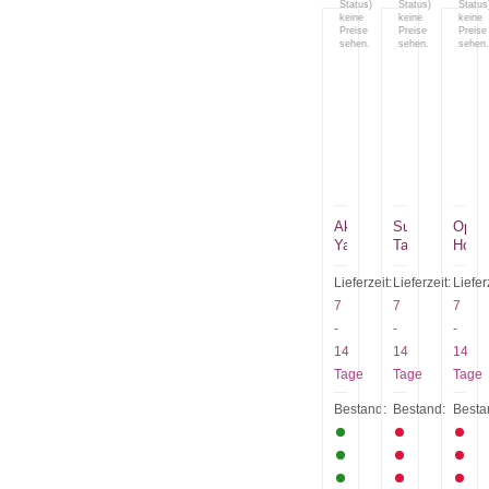
Status)
Status)
Status
keine
keine
keine
Preise
Preise
Preise
sehen.
sehen.
sehen.
Aka
Sutorobo
Oper
Yamato
Taki
Hous
Lieferzeit:
Lieferzeit:
Liefer
7
7
7
-
-
-
14
14
14
Tage
Tage
Tage
Bestand:
Bestand:
Besta