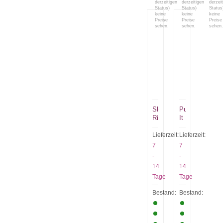
derzeitigen
derzeitigen
derzei
Status)
Status)
Status
keine
keine
keine
Preise
Preise
Preise
sehen.
sehen.
sehen.
Sky
Pump
Ripper
It
Lieferzeit:
Lieferzeit:
7
7
-
-
14
14
Tage
Tage
Bestand:
Bestand: