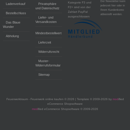
Der Newsletter kann
Kategorie F3 und
Ladenverkauf
Privatsphäre
jederzeit hier oder in
F2+ sind von der
und Datenschutz
Ihrem Kundenkonto
Zahlart PayPal
Bestellschluss
abbestellt werden.
ausgeschlossen
Liefer- und
Versandkosten
Das Blaue
Wunder
Mindestbestellwert
Abholung
Lieferzeit
Widerrufsrecht
Muster-
Widerrufsformular
Sitemap
Feuerwerktraum - Feuerwerk online kaufen © 2026 | Template © 2009-2026 by
mod
ified
eCommerce Shopsoftware
mod
ified eCommerce Shopsoftware © 2009-2026