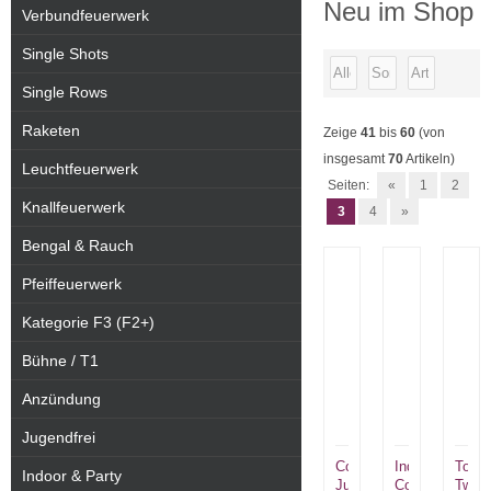
Neu im Shop
Verbundfeuerwerk
Single Shots
Single Rows
Raketen
Zeige
41
bis
60
(von
insgesamt
70
Artikeln)
Leuchtfeuerwerk
Seiten:
«
1
2
Knallfeuerwerk
3
4
»
Bengal & Rauch
Pfeiffeuerwerk
Kategorie F3 (F2+)
Bühne / T1
Anzündung
Jugendfrei
Condor
Indian
Torna
Indoor & Party
Junkie
Colors
Twste