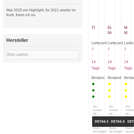
War 2020 ein Highlight, für 2021 wieder im
Korb. Kann ich nu
Thunderbirds
Biggest
Misut
Momma
Maste
Hersteller
Lieferzeit:
Lieferzeit:
Liefer
7
7
7
-
-
-
14
14
14
Tage
Tage
Tage
Bestand:
Bestand:
Besta
Sie
Sie
Sie
können
können
könne
als
als
als
Gast
Gast
Gast
(bzw.
(bzw.
(bzw.
DETAILS
DETAILS
DET
mit
mit
mit
Ihrem
Ihrem
Ihrem
derzeitigen
derzeitigen
derzei