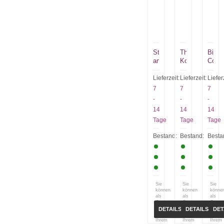
Stars
Thunder
Big
and
Kong
Color
Stripes
Premium
Orcs
Pack
Lieferzeit:
Lieferzeit:
Liefer
7
7
7
-
-
-
14
14
14
Tage
Tage
Tage
Bestand:
Bestand:
Besta
Sie
Sie
Sie
können
können
könne
als
als
als
Gast
Gast
Gast
(bzw.
(bzw.
(bzw.
DETAILS
DETAILS
DET
mit
mit
mit
Ihrem
Ihrem
Ihrem