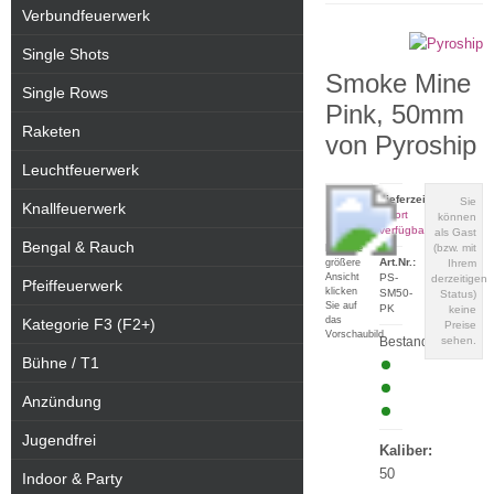
Verbundfeuerwerk
Single Shots
Smoke Mine
Single Rows
Pink, 50mm
Raketen
von Pyroship
Leuchtfeuerwerk
Lieferzeit:
Sie
Knallfeuerwerk
sofort
können
verfügbar
als Gast
Bengal & Rauch
(bzw. mit
Für eine
Art.Nr.:
größere
Ihrem
Ansicht
PS-
derzeitigen
Pfeiffeuerwerk
klicken
SM50-
Status)
Sie auf
PK
keine
das
Kategorie F3 (F2+)
Preise
Vorschaubild
Bestand:
sehen.
Bühne / T1
Anzündung
Jugendfrei
Kaliber:
50
Indoor & Party