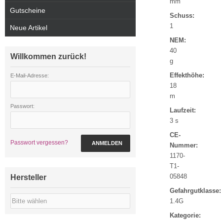
mm
Gutscheine
Schuss:
1
Neue Artikel
NEM:
40
Willkommen zurück!
g
Effekthöhe:
E-Mail-Adresse:
18
m
Passwort:
Laufzeit:
3 s
CE-
Passwort vergessen?
ANMELDEN
Nummer:
1170-
T1-
05848
Hersteller
Gefahrgutklasse:
1.4G
Kategorie: