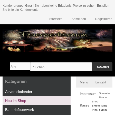
Kundengruppe:
Gast
| Sie haben keine Erlaubnis, Preise zu sehen. Erstellen
Sie bitte ein Kundenkonto.
Startseite
Anmelden
Registrieren
SUCHEN
Kategorien
Menü
Kontakt
Adventskalender
Impressum
Startseite
Neu im
Neu im Shop
Shop
Kasse
Smoke Mine
Batteriefeuerwerk
Pink, 50mm