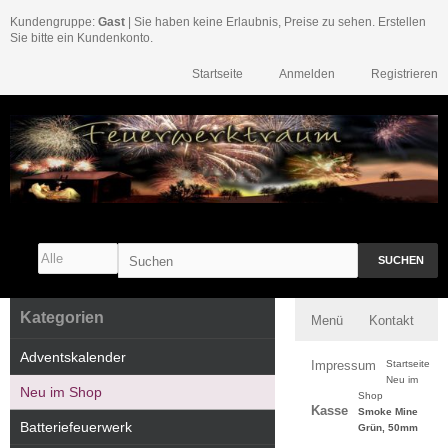
Kundengruppe:
Gast
| Sie haben keine Erlaubnis, Preise zu sehen. Erstellen
Sie bitte ein Kundenkonto.
Startseite
Anmelden
Registrieren
SUCHEN
Kategorien
Menü
Kontakt
Adventskalender
Impressum
Startseite
Neu im
Neu im Shop
Shop
Kasse
Smoke Mine
Batteriefeuerwerk
Grün, 50mm