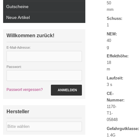
50
Gutscheine
mm
Neue Artikel
Schuss:
1
NEM:
Willkommen zurück!
40
g
E-Mail-Adresse:
Effekthöhe:
18
Passwort:
m
Laufzeit:
3 s
Passwort vergessen?
ANMELDEN
CE-
Nummer:
1170-
Hersteller
T1-
05848
Gefahrgutklasse:
1.4G