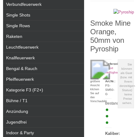
Verbundfeuerwerk
Single Shots
Smoke Mine
Single Rows
Orange,
Raketen
50mm von
Leuchtfeuerwerk
Pyroship
Knallfeuerwerk
Lieferzeit:
Sie
Bengal & Rauch
sofort
können
verfügbar
als Gast
(bzw. mit
Für eine
Pfeiffeuerwerk
Art.Nr.:
größere
Ihrem
Ansicht
PS-
derzeitigen
Kategorie F3 (F2+)
klicken
SM50-
Status)
Sie auf
G
keine
das
Preise
Bühne / T1
Vorschaubild
Bestand:
sehen.
Anzündung
Jugendfrei
Indoor & Party
Kaliber: