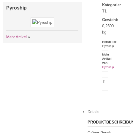
Kategorie:
Pyroship
T1
Gewicht:
0,2500
kg
Mehr Artikel
»
Hersteller:
Pyroship
Mehr
Artikel
von:
Pyroship
Artikeldatenblatt
drucken
Details
PRODUKTBESCHREIBU
Grüner Rauch -