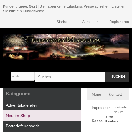
Kundengruppe:
Gast
| Sie haben keine Erlaubnis, Preise zu sehen. Erstellen
Sie bitte ein Kundenkonto.
Startseite
Anmelden
Registrieren
SUCHEN
Kategorien
Menü
Kontakt
Adventskalender
Impressum
Startseite
Neu im
Neu im Shop
Shop
Kasse
Panthera
Batteriefeuerwerk