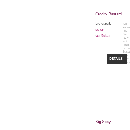
Crooky Bastard
Lieferzeit:
Sie
könn
sofort
als
Gast
verfügbar
(bzw.
mit
Ihrem
derzei
Statu
keine
DETAILS
Preis
sehen
Big Sexy