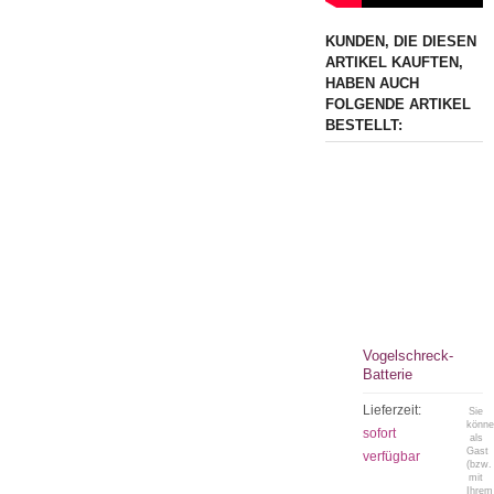
KUNDEN, DIE DIESEN
ARTIKEL KAUFTEN,
HABEN AUCH
FOLGENDE ARTIKEL
BESTELLT:
Vogelschreck-
Batterie
Lieferzeit:
Sie
könn
sofort
als
Gast
verfügbar
(bzw.
mit
Ihrem