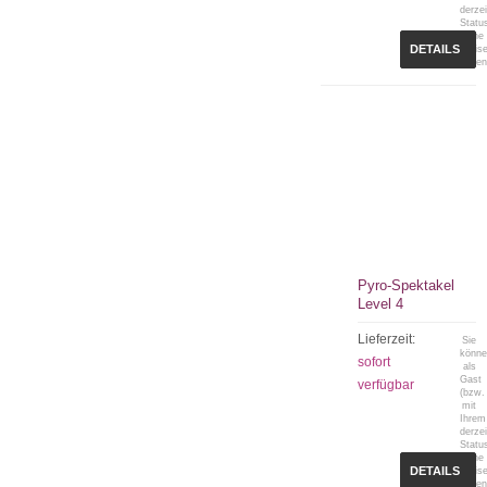
derzei
Statu
keine
DETAILS
Preis
sehen
Pyro-Spektakel
Level 4
Lieferzeit:
Sie
könn
sofort
als
Gast
verfügbar
(bzw.
mit
Ihrem
derzei
Statu
keine
DETAILS
Preis
sehen