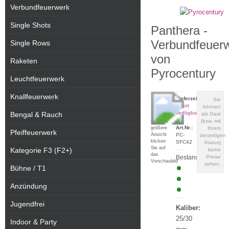
Verbundfeuerwerk
Single Shots
Panthera -
Verbundfeuer
Single Rows
von
Raketen
Pyrocentury
Leuchtfeuerwerk
Knallfeuerwerk
Lieferzeit:
Sie
sofort
können
verfügbar
Bengal & Rauch
als Gast
(bzw. mit
Für eine
Art.Nr.:
größere
Ihrem
Pfeiffeuerwerk
Ansicht
PC-
derzeitigen
klicken
SFC42
Status)
Sie auf
Kategorie F3 (F2+)
keine
das
Bestand:
Preise
Vorschaubild
sehen.
Bühne / T1
Anzündung
Jugendfrei
Kaliber:
25/30
Indoor & Party