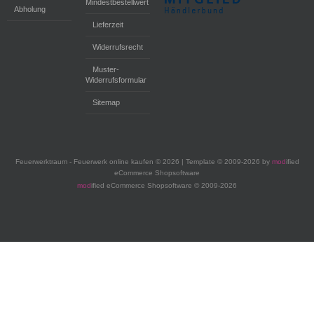
Mindestbestellwert
Abholung
Lieferzeit
Widerrufsrecht
Muster-
Widerrufsformular
Sitemap
Feuerwerktraum - Feuerwerk online kaufen © 2026 | Template © 2009-2026 by
mod
ified
eCommerce Shopsoftware
mod
ified eCommerce Shopsoftware © 2009-2026