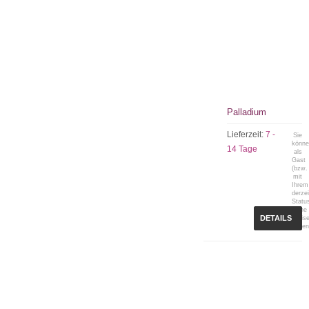
Palladium
Lieferzeit:
7 -
Sie
könn
14 Tage
als
Gast
(bzw.
mit
Ihrem
derzei
Statu
keine
DETAILS
Preis
sehen