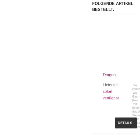
FOLGENDE ARTIKEL
BESTELLT:
Dragon
Lieferzeit:
Sie
könn
sofort
als
Gast
verfügbar
(bzw.
mit
Ihrem
derzei
Statu
keine
DETAILS
Preis
sehen