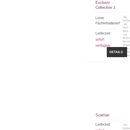
Exclusiv
Collection 1
Sie
Leise
könn
Fächerbatterie!!
als
Gast
(bzw.
Lieferzeit:
mit
Ihrem
sofort
derzei
verfügbar
Statu
keine
DETAILS
Preis
sehen
Szaman
Lieferzeit:
Sie
könn