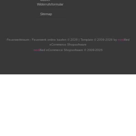
Widerrufsformular
Sitemap
Feuerwerktraum - Feuerwerk online kaufen © 2026 | Template © 2009-2026 by
mod
ified
eCommerce Shopsoftware
mod
ified eCommerce Shopsoftware © 2009-2026