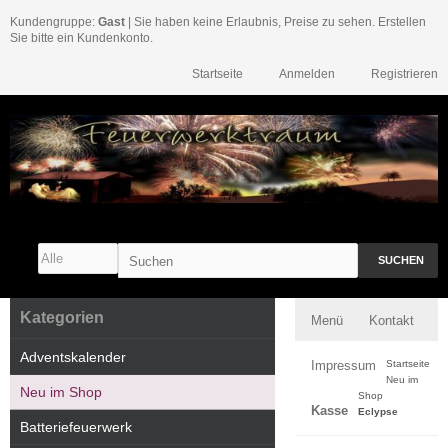
Kundengruppe:
Gast
| Sie haben keine Erlaubnis, Preise zu sehen. Erstellen
Sie bitte ein Kundenkonto.
Startseite
Anmelden
Registrieren
SUCHEN
Kategorien
Menü
Kontakt
Adventskalender
Impressum
Startseite
Neu im
Neu im Shop
Shop
Kasse
Eclypse
Batteriefeuerwerk