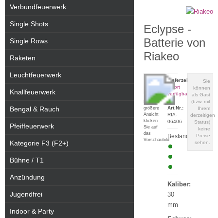
Verbundfeuerwerk
Single Shots
Eclypse -
Batterie von
Single Rows
Riakeo
Raketen
Leuchtfeuerwerk
Lieferzeit:
Sie
sofort
können
Knallfeuerwerk
verfügbar
als Gast
(bzw. mit
Für eine
Bengal & Rauch
Art.Nr.:
größere
Ihrem
Ansicht
RIA-
derzeitigen
klicken
06406
Status)
Pfeiffeuerwerk
Sie auf
keine
das
Bestand:
Preise
Vorschaubild
Kategorie F3 (F2+)
sehen.
Bühne / T1
Anzündung
Kaliber:
Jugendfrei
30
mm
Indoor & Party