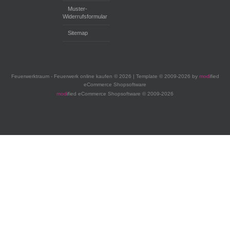
Muster-
Widerrufsformular
Sitemap
Feuerwerktraum - Feuerwerk online kaufen © 2026 | Template © 2009-2026 by
mod
ified
eCommerce Shopsoftware
mod
ified eCommerce Shopsoftware © 2009-2026