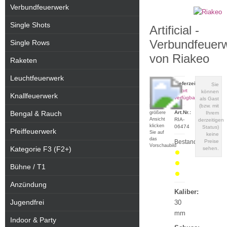
Verbundfeuerwerk
Single Shots
Artificial -
Verbundfeuer
Single Rows
von Riakeo
Raketen
Leuchtfeuerwerk
Lieferzeit:
Sie
sofort
können
Knallfeuerwerk
verfügbar
als Gast
(bzw. mit
Für eine
Bengal & Rauch
Art.Nr.:
größere
Ihrem
Ansicht
RIA-
derzeitigen
klicken
06474
Status)
Pfeiffeuerwerk
Sie auf
keine
das
Bestand:
Preise
Vorschaubild
Kategorie F3 (F2+)
sehen.
Bühne / T1
Anzündung
Kaliber:
Jugendfrei
30
mm
Indoor & Party