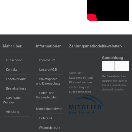
Mehr über...
Informationen
Zahlungsmethoden
Newsletter-
Anmeldung
E-Mail-Adresse:
Gutscheine
Impressum
Kontakt
Unsere AGB
Artikel der
Der Newsletter kann
Kategorie F3 und
Ladenverkauf
Privatsphäre
jederzeit hier oder in
F2+ sind von der
und Datenschutz
Ihrem Kundenkonto
Zahlart PayPal
Bestellschluss
abbestellt werden.
ausgeschlossen
Liefer- und
Versandkosten
Das Blaue
Wunder
Mindestbestellwert
Abholung
Lieferzeit
Widerrufsrecht