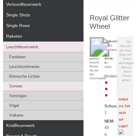
Verbundfeuerwerk
Single Shots
Royal Glitter
Wheel
Single Rows
Raketen
Lieferzeit:
Sie
sofort
Leuchtfeuerwerk
können
verfügbar
als Gast
(bzw. mit
Für eine
Fontänen
Art.Nr.:
größere
Ihrem
Ansicht
Br-
derzeitigen
Leuchtsortimente
klicken
1042
Status)
Sie auf
keine
das
Römische Lichter
Bestand:
Preise
Vorschaubild
sehen.
Sonnen
Sonstiges
Artikel
Vögel
Schuss:
zur Zeit
1
nicht
Vulkane
auf
NEM:
Knallfeuerwerk
Lager!
40
g