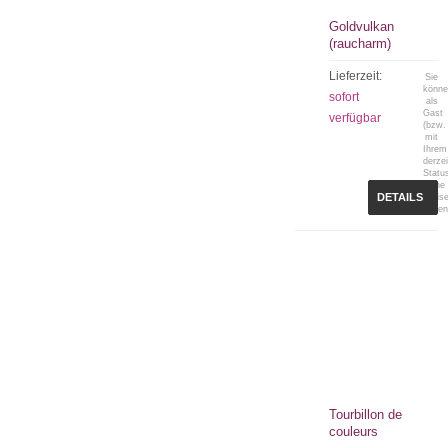
Goldvulkan
(raucharm)
Lieferzeit:
Sie
könn
sofort
als
Gast
verfügbar
(bzw.
mit
Ihrem
derzei
Statu
keine
DETAILS
Preis
sehen
Tourbillon de
couleurs