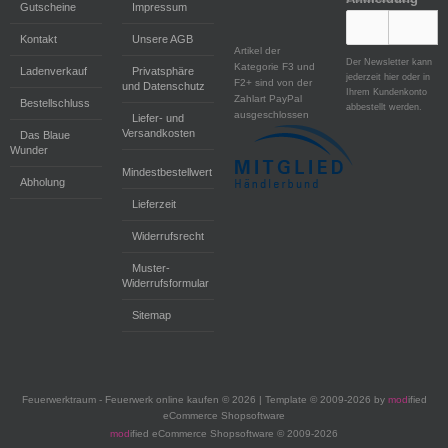
Gutscheine
Impressum
Kontakt
Unsere AGB
Artikel der
Der Newsletter kann
Kategorie F3 und
Ladenverkauf
Privatsphäre
jederzeit hier oder in
F2+ sind von der
und Datenschutz
Ihrem Kundenkonto
Zahlart PayPal
Bestellschluss
abbestellt werden.
ausgeschlossen
Liefer- und
Versandkosten
Das Blaue
Wunder
Mindestbestellwert
Abholung
Lieferzeit
Widerrufsrecht
Muster-
Widerrufsformular
Sitemap
Feuerwerktraum - Feuerwerk online kaufen © 2026 | Template © 2009-2026 by
mod
ified
eCommerce Shopsoftware
mod
ified eCommerce Shopsoftware © 2009-2026