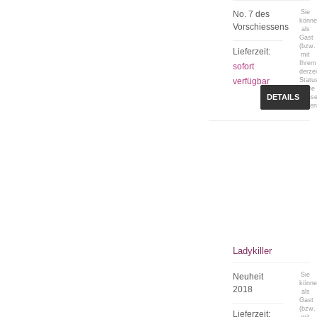
Sie
No. 7 des
könn
Vorschiessens
als
Gast
(bzw.
Lieferzeit:
mit
Ihrem
sofort
derzei
verfügbar
Statu
keine
DETAILS
Preis
sehen
Ladykiller
Sie
Neuheit
könn
2018
als
Gast
(bzw.
Lieferzeit: