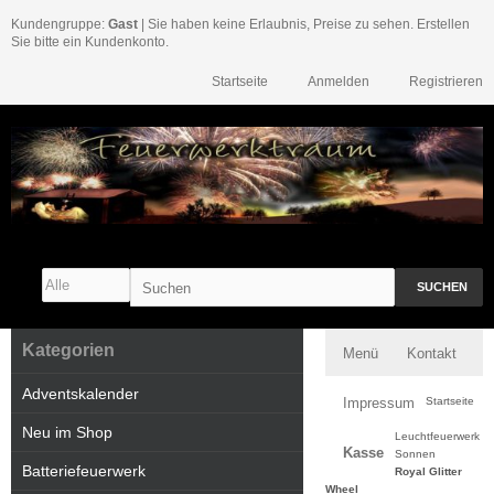
Kundengruppe:
Gast
| Sie haben keine Erlaubnis, Preise zu sehen. Erstellen
Sie bitte ein Kundenkonto.
Startseite
Anmelden
Registrieren
SUCHEN
Kategorien
Menü
Kontakt
Adventskalender
Impressum
Startseite
Neu im Shop
Leuchtfeuerwerk
Kasse
Sonnen
Batteriefeuerwerk
Royal Glitter
Wheel