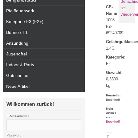
Bengal & Rauch
CE-
Pfeiffeuerwerk
Nummer:
1008-
Kategorie F3 (F2+)
F2-
Bühne / T1
69249709
Gefahrgutklasse:
Anzündung
1.4G
Jugendfrei
Kategorie:
F2
Indoor & Party
Gewicht:
Gutscheine
0,3500
kg
Neue Artikel
Hersteller:
Broekhoff
Willkommen zurück!
Mehr
Artikel
E-Mail-Adresse:
von:
Broekhoff
Passwort:
Artikeldatenblatt