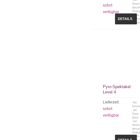
mit
Ihrem
sofort
derzei
verfügbar
Statu
keine
DETAILS
Preis
sehen
Pyro-Spektakel
Level 4
Lieferzeit:
Sie
könn
sofort
als
Gast
verfügbar
(bzw.
mit
Ihrem
derzei
Statu
keine