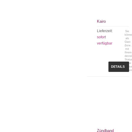
Kairo
Lieferzeit:
Sie
könn
sofort
als
Gast
verfügbar
(bzw.
mit
Ihrem
derzei
Statu
keine
DETAILS
Preis
sehen
Zündband