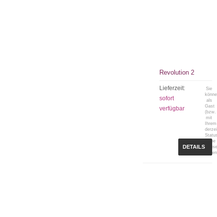
Revolution 2
Lieferzeit:
Sie
könn
sofort
als
Gast
verfügbar
(bzw.
mit
Ihrem
derzei
Statu
keine
DETAILS
Preis
sehen