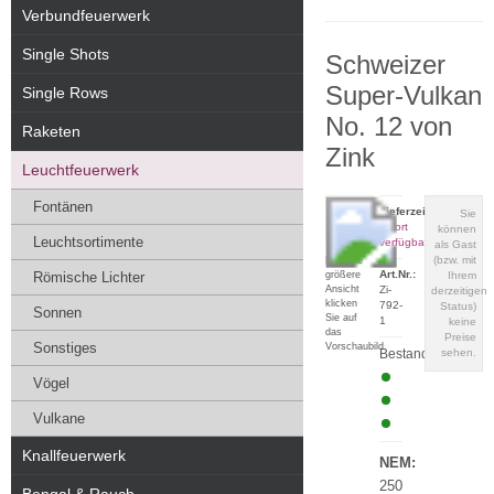
Verbundfeuerwerk
Single Shots
Schweizer
Super-Vulkan
Single Rows
No. 12 von
Raketen
Zink
Leuchtfeuerwerk
Fontänen
Lieferzeit:
Sie
sofort
können
Leuchtsortimente
verfügbar
als Gast
(bzw. mit
Für eine
Art.Nr.:
größere
Römische Lichter
Ihrem
Ansicht
Zi-
derzeitigen
klicken
792-
Status)
Sonnen
Sie auf
1
keine
das
Preise
Sonstiges
Vorschaubild
Bestand:
sehen.
Vögel
Vulkane
Knallfeuerwerk
NEM:
250