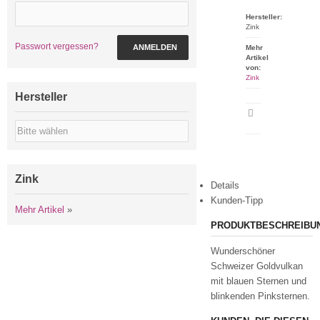
Hersteller:
Zink
Passwort vergessen?
ANMELDEN
Mehr
Artikel
von:
Zink
Hersteller
Artikeldatenblatt
drucken
Zink
Details
Kunden-Tipp
Mehr Artikel
»
PRODUKTBESCHREIBU
Wunderschöner
Schweizer Goldvulkan
mit blauen Sternen und
blinkenden Pinksternen.