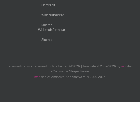
Lieferzeit
Widerrufsrecht
Muster-
Widerrufsformular
Sitemap
Feuerwerktraum - Feuerwerk online kaufen © 2026 | Template © 2009-2026 by
mod
ified
eCommerce Shopsoftware
mod
ified eCommerce Shopsoftware © 2009-2026