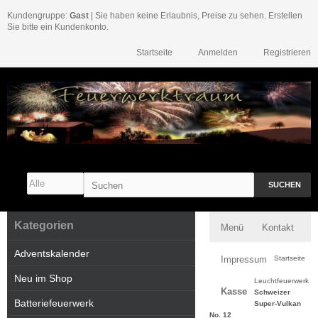
Kundengruppe:
Gast
| Sie haben keine Erlaubnis, Preise zu sehen. Erstellen
Sie bitte ein Kundenkonto.
Startseite
Anmelden
Registrieren
SUCHEN
Kategorien
Menü
Kontakt
Adventskalender
Impressum
Startseite
Neu im Shop
Leuchtfeuerwerk
Kasse
Schweizer
Batteriefeuerwerk
Super-Vulkan
No. 12