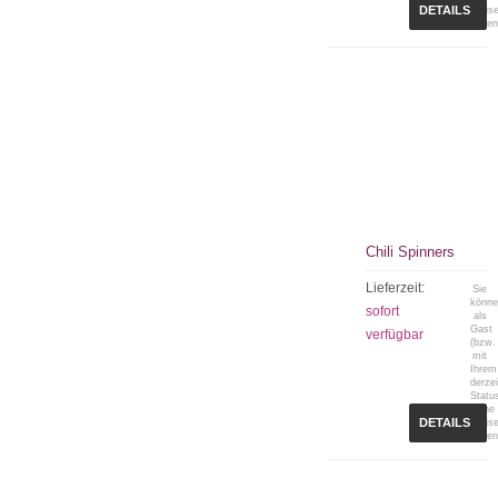
DETAILS
Preis
sehen
Chili Spinners
Lieferzeit:
Sie
könn
sofort
als
Gast
verfügbar
(bzw.
mit
Ihrem
derzei
Statu
keine
DETAILS
Preis
sehen