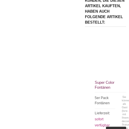
KUNDEN, DIE DIESEN
ARTIKEL KAUFTEN,
HABEN AUCH
FOLGENDE ARTIKEL
BESTELLT:
Super Color
Fontänen
Sie
5er Pack
könn
Fontänen
als
Gast
(bzw.
Lieferzeit:
mit
Ihrem
sofort
derzei
verfügbar
Statu
keine