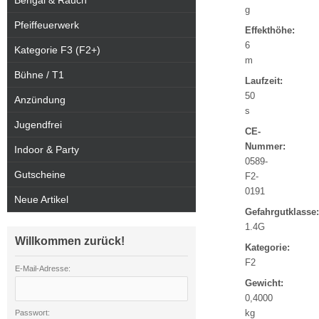
Bengal & Rauch
g
Pfeiffeuerwerk
Effekthöhe:
6
Kategorie F3 (F2+)
m
Bühne / T1
Laufzeit:
50
Anzündung
s
Jugendfrei
CE-
Nummer:
Indoor & Party
0589-
Gutscheine
F2-
0191
Neue Artikel
Gefahrgutklasse:
1.4G
Willkommen zurück!
Kategorie:
F2
E-Mail-Adresse:
Gewicht:
0,4000
kg
Passwort: