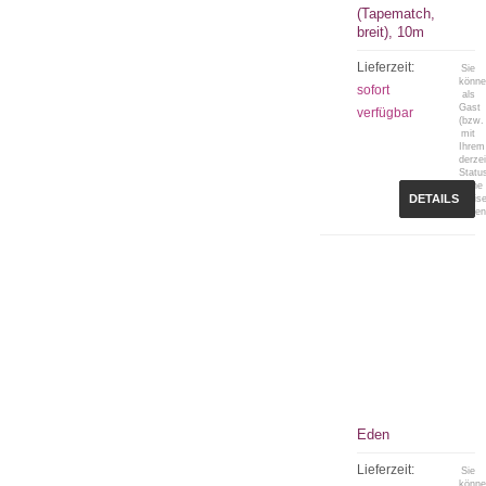
(Tapematch,
breit), 10m
Lieferzeit:
Sie
könn
sofort
als
Gast
verfügbar
(bzw.
mit
Ihrem
derzei
Statu
keine
DETAILS
Preis
sehen
Eden
Lieferzeit:
Sie
könn