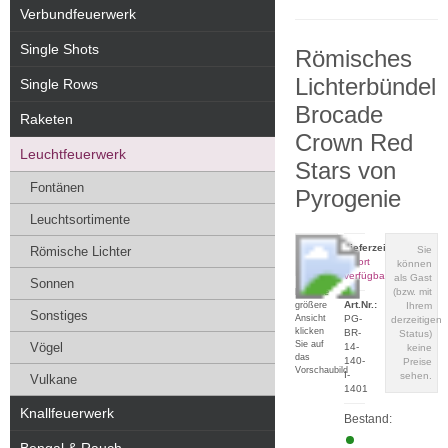
Verbundfeuerwerk
Single Shots
Römisches
Lichterbündel
Single Rows
Brocade
Raketen
Crown Red
Leuchtfeuerwerk
Stars von
Fontänen
Pyrogenie
Leuchtsortimente
Lieferzeit:
Römische Lichter
Sie
sofort
können
verfügbar
als Gast
Sonnen
(bzw. mit
Für eine
Art.Nr.:
größere
Ihrem
Sonstiges
Ansicht
PG-
derzeitigen
klicken
BR-
Status)
Sie auf
Vögel
14-
keine
das
140-
Preise
Vorschaubild
I-
sehen.
Vulkane
1401
Knallfeuerwerk
Bestand: