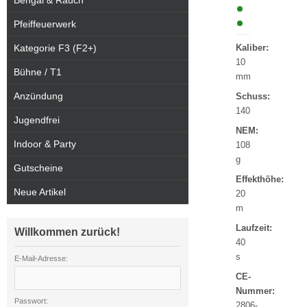
Bengal & Rauch
Pfeiffeuerwerk
Kategorie F3 (F2+)
Kaliber:
10
Bühne / T1
mm
Anzündung
Schuss:
140
Jugendfrei
NEM:
Indoor & Party
108
g
Gutscheine
Effekthöhe:
Neue Artikel
20
m
Laufzeit:
Willkommen zurück!
40
s
E-Mail-Adresse:
CE-
Nummer:
Passwort:
2806-