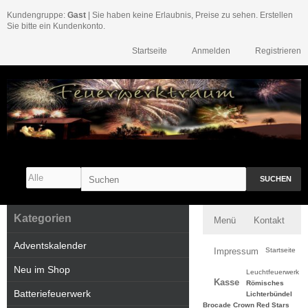
Kundengruppe:
Gast
| Sie haben keine Erlaubnis, Preise zu sehen. Erstellen
Sie bitte ein Kundenkonto.
Startseite
Anmelden
Registrieren
SUCHEN
Kategorien
Menü
Kontakt
Adventskalender
Impressum
Startseite
Neu im Shop
Leuchtfeuerwerk
Kasse
Römisches
Batteriefeuerwerk
Lichterbündel
Brocade Crown Red Stars