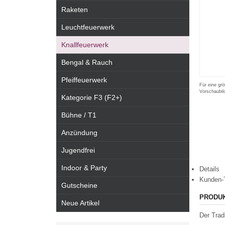
Raketen
Leuchtfeuerwerk
Knallfeuerwerk
Bengal & Rauch
Pfeiffeuerwerk
Für eine grö
Vorschaubil
Kategorie F3 (F2+)
Bühne / T1
Anzündung
Jugendfrei
Indoor & Party
Details
Kunden-
Gutscheine
PRODU
Neue Artikel
Der Trad