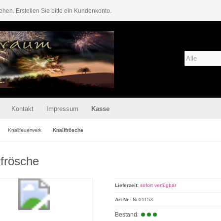
ehen. Erstellen Sie bitte ein Kundenkonto.
Kontakt
Impressum
Kasse
Knallfeuerwerk
Knallfrösche
lfrösche
Lieferzeit:
sofort verfügbar
Art.Nr.:
Ni-01153
Bestand: