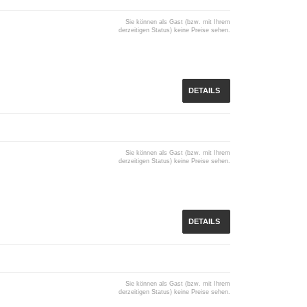
Sie können als Gast (bzw. mit Ihrem
derzeitigen Status) keine Preise sehen.
DETAILS
Sie können als Gast (bzw. mit Ihrem
derzeitigen Status) keine Preise sehen.
DETAILS
Sie können als Gast (bzw. mit Ihrem
derzeitigen Status) keine Preise sehen.