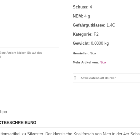
Schuss:
4
NEM:
4 g
Gefahrgutklasse:
1.4G
Kategorie:
F2
Gewicht:
0,0300 kg
ßere Ansicht klicken Sie auf das
Hersteller:
Nico
d
Mehr Artikel von:
Nico
Artikeldatenblatt drucken
Tipp
KTBESCHREIBUNG
itionsartikel zu Silvester. Der klassische Knallfrosch von Nico in der 4er Scha