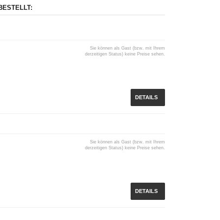
BESTELLT:
Sie können als Gast (bzw. mit Ihrem
derzeitigen Status) keine Preise sehen.
DETAILS
Sie können als Gast (bzw. mit Ihrem
derzeitigen Status) keine Preise sehen.
DETAILS