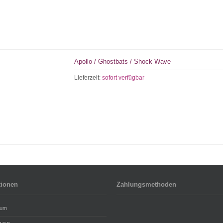
Apollo / Ghostbats / Shock Wave
Lieferzeit:
sofort verfügbar
tionen
Zahlungsmethoden
sum