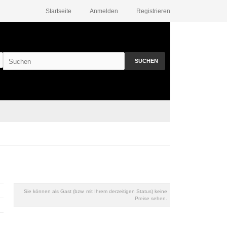
Startseite
Anmelden
Registrieren
SUCHEN
Sie können als Gast (bzw. mit Ihrem derzeitigen Status) keine
Preise sehen.