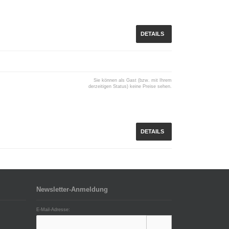
DETAILS
Sie können als Gast (bzw. mit Ihrem
derzeitigen Status) keine Preise sehen.
DETAILS
Newsletter-Anmeldung
E-Mail-Adresse: