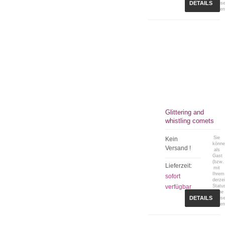
DETAILS
Preis
sehen
Glittering and
whistling comets
Sie
Kein
könn
Versand !
als
Gast
(bzw.
Lieferzeit:
mit
Ihrem
sofort
derzei
verfügbar
Statu
keine
DETAILS
Preis
sehen