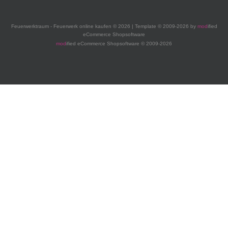
Feuerwerktraum - Feuerwerk online kaufen © 2026 | Template © 2009-2026 by
mod
ified
eCommerce Shopsoftware
mod
ified eCommerce Shopsoftware © 2009-2026