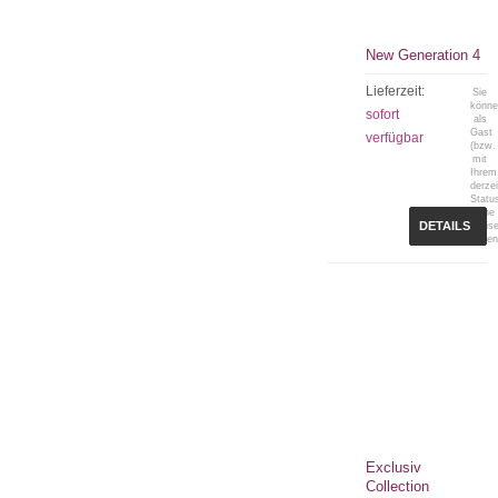
New Generation 4
Lieferzeit:
Sie
könn
sofort
als
Gast
verfügbar
(bzw.
mit
Ihrem
derzei
Statu
keine
DETAILS
Preis
sehen
Exclusiv
Collection