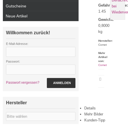
Gefahrgutklasse:
Gutscheine
1.4S
Neue Artikel
Gewicht:
0,8000
kg
Willkommen zurück!
Hersteller:
E-Mail-Adresse:
Comet
Mehr
Artikel
von:
Passwort:
Comet
Artikeldatenblatt
Passwort vergessen?
ANMELDEN
drucken
Hersteller
Details
Mehr Bilder
Kunden-Tipp