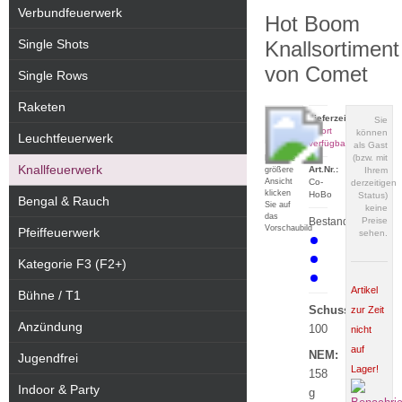
Verbundfeuerwerk
Hot Boom
Single Shots
Knallsortiment
von Comet
Single Rows
Raketen
Lieferzeit:
Sie
sofort
können
Leuchtfeuerwerk
verfügbar
als Gast
(bzw. mit
Für eine
Knallfeuerwerk
Art.Nr.:
größere
Ihrem
Ansicht
Co-
derzeitigen
klicken
HoBo
Status)
Bengal & Rauch
Sie auf
keine
das
Bestand:
Preise
Vorschaubild
Pfeiffeuerwerk
sehen.
Kategorie F3 (F2+)
Artikel
Bühne / T1
Schuss:
zur Zeit
Anzündung
100
nicht
auf
NEM:
Jugendfrei
Lager!
158
Indoor & Party
g