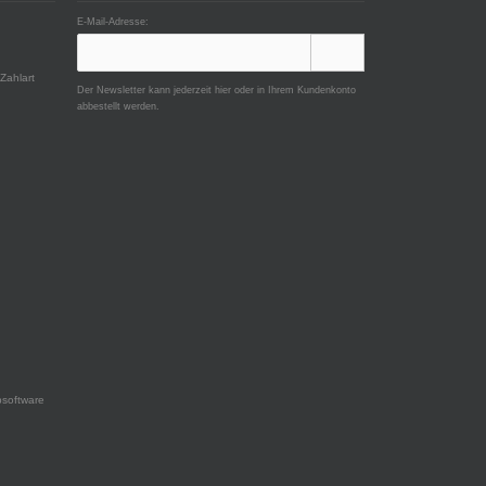
E-Mail-Adresse:
Zahlart
Der Newsletter kann jederzeit hier oder in Ihrem Kundenkonto
abbestellt werden.
software