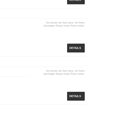
Sie können als Gast (bzw. mit Ihrem
derzeitigen Status) keine Preise sehen.
DETAILS
Sie können als Gast (bzw. mit Ihrem
derzeitigen Status) keine Preise sehen.
DETAILS