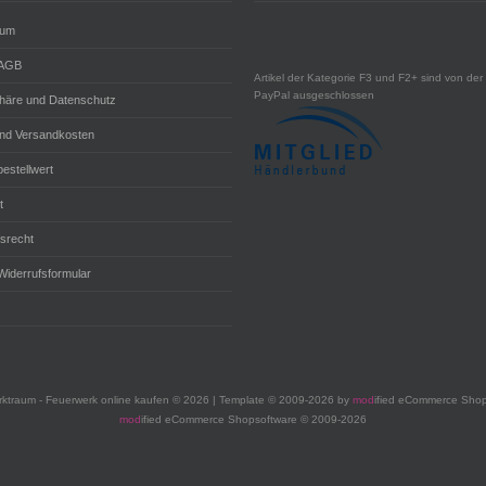
sum
 AGB
Artikel der Kategorie F3 und F2+ sind von der 
PayPal ausgeschlossen
phäre und Datenschutz
und Versandkosten
estellwert
t
fsrecht
Widerrufsformular
ktraum - Feuerwerk online kaufen © 2026 | Template © 2009-2026 by
mod
ified eCommerce Shop
mod
ified eCommerce Shopsoftware © 2009-2026