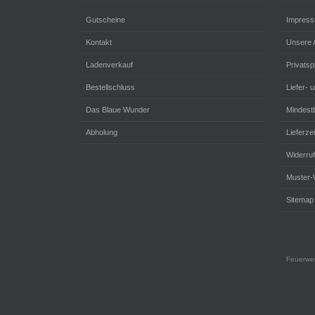
Gutscheine
Impres
Kontakt
Unsere
Ladenverkauf
Privats
Bestellschluss
Liefer- 
Das Blaue Wunder
Mindestb
Abholung
Lieferzei
Widerru
Muster-
Sitemap
Feuerwer