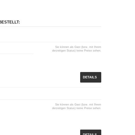
BESTELLT:
Sie können als Gast (bzw. mit Ihrem
derzeitigen Status) keine Preise sehen.
DETAILS
Sie können als Gast (bzw. mit Ihrem
derzeitigen Status) keine Preise sehen.
DETAILS