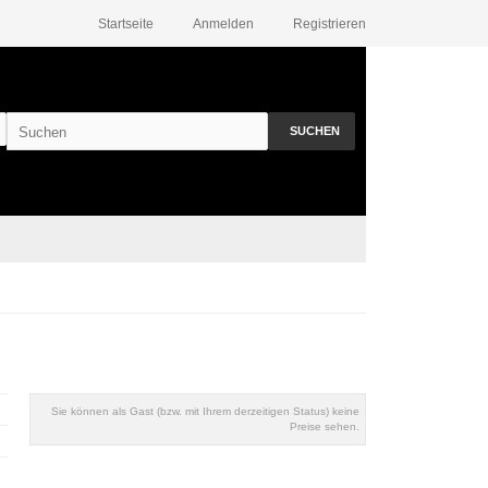
Startseite
Anmelden
Registrieren
SUCHEN
Sie können als Gast (bzw. mit Ihrem derzeitigen Status) keine
Preise sehen.