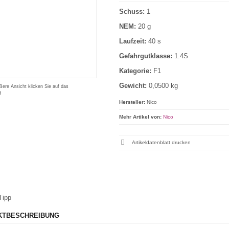
Schuss:
1
NEM:
20 g
Laufzeit:
40 s
Gefahrgutklasse:
1.4S
Kategorie:
F1
Gewicht:
0,0500 kg
ßere Ansicht klicken Sie auf das
d
Hersteller:
Nico
Mehr Artikel von:
Nico
Artikeldatenblatt drucken
Tipp
KTBESCHREIBUNG