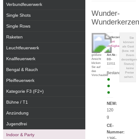
Verbundfeuerwerk
Wunder-
Single Shots
Wunderkerze
Single Rows
Raketen
Lieferzeit:
Sie
sofort
können
verfügbar
als Gast
Leuchtfeuerwerk
(bzw. mit
Für eine
Art.Nr.:
größere
Ihrem
Knallfeuerwerk
Ansicht
BB-
derzeitigen
klicken
11011
Status)
Sie auf
keine
Bengal & Rauch
das
Bestand:
Preise
Vorschaubild
sehen.
Pfeiffeuerwerk
Kategorie F3 (F2+)
Bühne / T1
NEM:
120
Anzündung
g
Jugendfrei
CE-
Nummer:
Indoor & Party
1395-