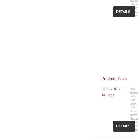
derzei
Statu
keine
DETAILS
Preis
sehen
Predator Pack
Lieferzeit:
7 -
Sie
könn
14 Tage
als
Gast
(bzw.
mit
Ihrem
derzei
Statu
keine
DETAILS
Preis
sehen