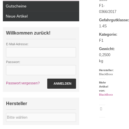
F1-
Gutscheine
0366/2017
Neue Artikel
Gefahrgutklasse:
1.4S
Willkommen zurück!
Kategorie:
F1
E-Mail-Adresse:
Gewicht:
0,2500
kg
Passwort:
Hersteller:
BlackBoxx
Mehr
Passwort vergessen?
ANMELDEN
Artikel
von:
BlackBoxx
Hersteller
Artikeldatenblatt
drucken