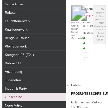
Single Rows
Lieferzeit:
Sie
Raketen
sofort
können
verfügbar
als Gast
(bzw. mit
Für eine
Leuchtfeuerwerk
Art.Nr.:
größere
Ihrem
Ansicht
GIFT_100
derzeitigen
Knallfeuerwerk
klicken
Status)
Sie auf
Bestand:
keine
das
Preise
Bengal & Rauch
Vorschaubild
sehen.
Pfeiffeuerwerk
Kategorie F3 (F2+)
Artikeldatenblatt
Bühne / T1
drucken
Anzündung
Jugendfrei
Details
Indoor & Party
PRODUKTBESCHREIBU
Gutscheine
Gutschein im Wert von
Neue Artikel
100,00 Euro.