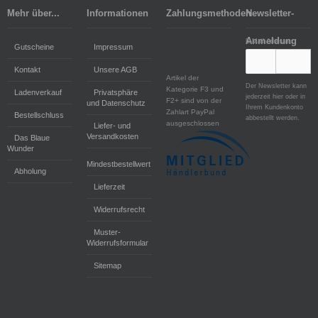
Mehr über...
Informationen
Zahlungsmethoden
Newsletter-
Anmeldung
E-Mail-Adresse:
Gutscheine
Impressum
Kontakt
Unsere AGB
Artikel der
Der Newsletter kann
Kategorie F3 und
Ladenverkauf
Privatsphäre
jederzeit hier oder in
F2+ sind von der
und Datenschutz
Ihrem Kundenkonto
Zahlart PayPal
Bestellschluss
abbestellt werden.
ausgeschlossen
Liefer- und
Versandkosten
Das Blaue
Wunder
Mindestbestellwert
Abholung
Lieferzeit
Widerrufsrecht
Muster-
Widerrufsformular
Sitemap