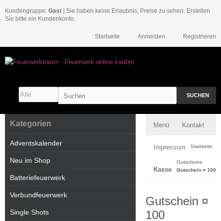
Kundengruppe:
Gast
| Sie haben keine Erlaubnis, Preise zu sehen. Erstellen
Sie bitte ein Kundenkonto.
Startseite
Anmelden
Registrieren
SUCHEN
Kategorien
Menü
Kontakt
Adventskalender
Impressum
Startseite
Neu im Shop
Gutscheine
Kasse
Gutschein ¤ 100
Batteriefeuerwerk
Verbundfeuerwerk
Gutschein ¤
Single Shots
100