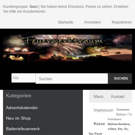
Kundengruppe:
Gast
| Sie haben keine Erlaubnis, Preise zu sehen. Erstellen
Sie bitte ein Kundenkonto.
Startseite
Anmelden
Registrieren
SUCHEN
Kategorien
Menü
Kontakt
Adventskalender
Impressum
Startseite
Bühne / T1
Neu im Shop
Fontänen
Kasse
Bühnenfontäne,
Batteriefeuerwerk
silber, 5m, 5s,
5er Pack