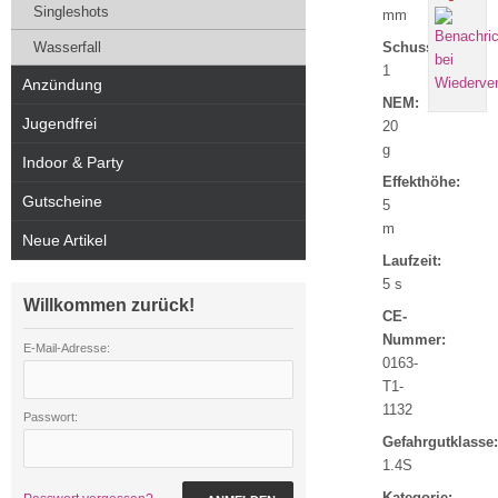
Singleshots
mm
Wasserfall
Schuss:
1
Anzündung
NEM:
Jugendfrei
20
g
Indoor & Party
Effekthöhe:
Gutscheine
5
m
Neue Artikel
Laufzeit:
5 s
Willkommen zurück!
CE-
Nummer:
E-Mail-Adresse:
0163-
T1-
1132
Passwort:
Gefahrgutklasse:
1.4S
Kategorie: