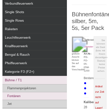
Verbundfeuerwerk
Single Shots
Bühnenfontän
silber, 5m,
Single Rows
5s, 5er Pack
Raketen
Leuchtfeuerwerk
Lieferzeit:
Sie
zu
können
Knallfeuerwerk
Silvester
als Gast
(bzw. mit
Für eine
Art.Nr.:
größere
Bengal & Rauch
Ihrem
Ansicht
PG-
derzeitigen
klicken
FO-
Status)
Pfeiffeuerwerk
Sie auf
05-
keine
das
05M-
Preise
Vorschaubild
1200
Kategorie F3 (F2+)
sehen.
Bestand:
Bühne / T1
Artikel
Flammenprojektoren
zur Zeit
Fontänen
nicht
Kaliber:
auf
Jet
28
Lager!