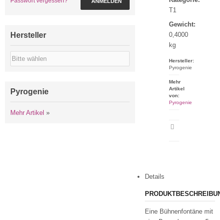
Passwort vergessen?
ANMELDEN
T1
Gewicht:
Hersteller
0,4000
kg
Hersteller:
Pyrogenie
Mehr
Artikel
Pyrogenie
von:
Pyrogenie
Mehr Artikel
»
Artikeldatenblatt
drucken
Details
PRODUKTBESCHREIBU
Eine Bühnenfontäne mit