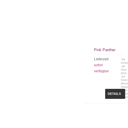
Pink Panther
Lieferzeit:
Sie
könn
sofort
als
Gast
verfügbar
(bzw.
mit
Ihrem
derzei
Statu
keine
DETAILS
Preis
sehen