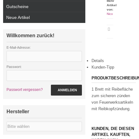
Mehr
Artikel
Gutscheine
von:
Nico
Neue Artikel
Artikeldatenblatt
drucken
Willkommen zurück!
E-Mail-Adresse:
Details
Passwort:
Kunden-Tipp
PRODUKTBESCHREIBU
1 Brett mit Reibefläche
Passwort vergessen?
ANMELDEN
zum sicheren zünden
von Feuerwerksartikeln
mit Reibkopfzündung.
Hersteller
KUNDEN, DIE DIESEN
ARTIKEL KAUFTEN,