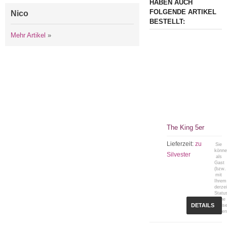
HABEN AUCH
FOLGENDE ARTIKEL
Nico
BESTELLT:
Mehr Artikel
»
The King 5er
Lieferzeit:
zu
Sie
könn
Silvester
als
Gast
(bzw.
mit
Ihrem
derzei
Statu
keine
DETAILS
Preis
sehen