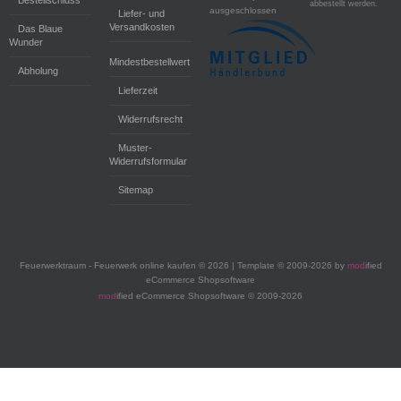
Bestellschluss
abbestellt werden.
ausgeschlossen
Liefer- und
Versandkosten
Das Blaue
Wunder
Mindestbestellwert
Abholung
Lieferzeit
Widerrufsrecht
Muster-
Widerrufsformular
Sitemap
Feuerwerktraum - Feuerwerk online kaufen © 2026 | Template © 2009-2026 by
mod
ified
eCommerce Shopsoftware
mod
ified eCommerce Shopsoftware © 2009-2026