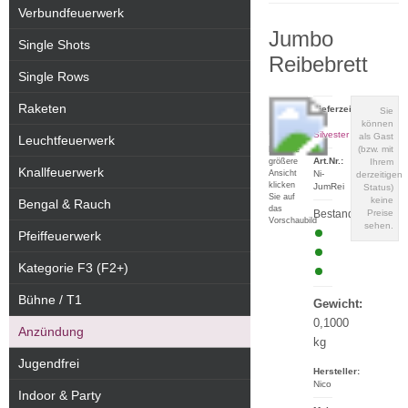
Verbundfeuerwerk
Jumbo
Single Shots
Reibebrett
Single Rows
Raketen
Lieferzeit:
Sie
zu
können
Silvester
als Gast
Leuchtfeuerwerk
(bzw. mit
Für eine
Art.Nr.:
größere
Ihrem
Knallfeuerwerk
Ansicht
Ni-
derzeitigen
klicken
JumRei
Status)
Sie auf
keine
Bengal & Rauch
das
Bestand:
Preise
Vorschaubild
sehen.
Pfeiffeuerwerk
Kategorie F3 (F2+)
Bühne / T1
Gewicht:
0,1000
Anzündung
kg
Jugendfrei
Hersteller:
Nico
Indoor & Party