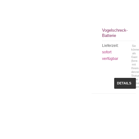
Vogelschreck-
Batterie
Lieferzeit:
Sie
könn
sofort
als
Gast
verfügbar
(bzw.
mit
Ihrem
derzei
Statu
keine
DETAILS
Preis
sehen