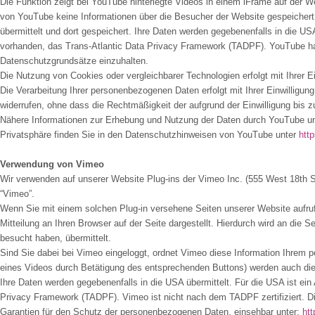
Die Funktion zeigt bei YouTube hinterlegte Videos in einem iFrame auf der W
von YouTube keine Informationen über die Besucher der Website gespeichert
übermittelt und dort gespeichert. Ihre Daten werden gegebenenfalls in die 
vorhanden, das Trans-Atlantic Data Privacy Framework (TADPF). YouTube hat 
Datenschutzgrundsätze einzuhalten.
Die Nutzung von Cookies oder vergleichbarer Technologien erfolgt mit Ihrer E
Die Verarbeitung Ihrer personenbezogenen Daten erfolgt mit Ihrer Einwilligung
widerrufen, ohne dass die Rechtmäßigkeit der aufgrund der Einwilligung bis zu
Nähere Informationen zur Erhebung und Nutzung der Daten durch YouTube un
Privatsphäre finden Sie in den Datenschutzhinweisen von YouTube unter
htt
Verwendung von Vimeo
Wir verwenden auf unserer Website Plug-ins der Vimeo Inc. (555 West 18th 
“Vimeo”.
Wenn Sie mit einem solchen Plug-in versehene Seiten unserer Website aufruf
Mitteilung an Ihren Browser auf der Seite dargestellt. Hierdurch wird an die
besucht haben, übermittelt.
Sind Sie dabei bei Vimeo eingeloggt, ordnet Vimeo diese Information Ihrem p
eines Videos durch Betätigung des entsprechenden Buttons) werden auch di
Ihre Daten werden gegebenenfalls in die USA übermittelt. Für die USA ist 
Privacy Framework (TADPF). Vimeo ist nicht nach dem TADPF zertifiziert. Die
Garantien für den Schutz der personenbezogenen Daten, einsehbar unter:
htt