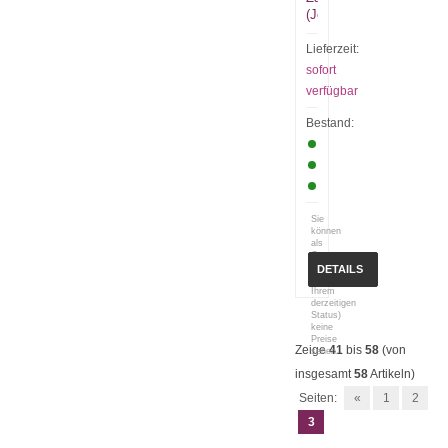
(Jorge)
Lieferzeit:
sofort
verfügbar
Bestand:
Sie
können
als
Gast
(bzw.
DETAILS
mit
Ihrem
derzeitigen
Status)
keine
Preise
Zeige
41
bis
58
(von
sehen.
insgesamt
58
Artikeln)
Seiten:
«
1
2
3