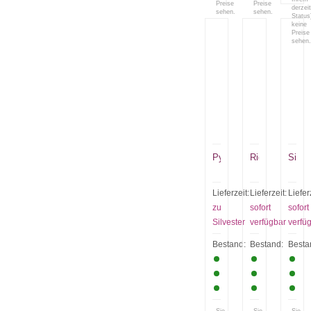
Preise
Preise
derzei
sehen.
sehen.
Status
keine
Preise
sehen.
Pyroboter
Riesenknallteuf
Silber
Lieferzeit:
Lieferzeit:
Liefer
zu
sofort
sofort
Silvester
verfügbar
verfü
Bestand:
Bestand:
Besta