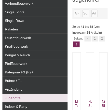
Verbundfeuerwerk
Single Shots
Single Rows
Zeige
41
bis
58
(von
Raketen
insgesamt
58
Artikeln)
Leuchtfeuerwerk
Seiten:
«
1
2
3
Knallfeuerwerk
Bengal & Rauch
Pfeiffeuerwerk
Kategorie F3 (F2+)
Bühne / T1
Anzündung
Jugendfrei
Mummy
Neon
Nico
Torch
Stars
Biene
Indoor & Party