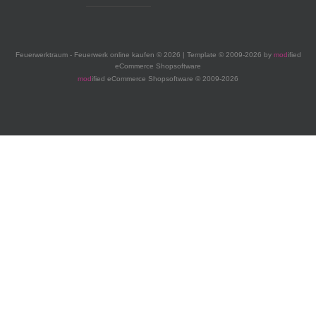
Feuerwerktraum - Feuerwerk online kaufen © 2026 | Template © 2009-2026 by
mod
ified
eCommerce Shopsoftware
mod
ified eCommerce Shopsoftware © 2009-2026