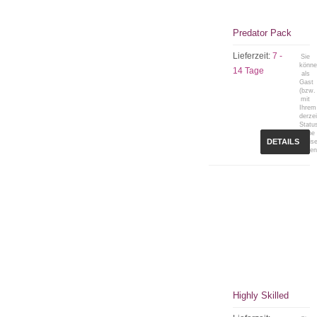
Predator Pack
Lieferzeit:
7 -
Sie
könn
14 Tage
als
Gast
(bzw.
mit
Ihrem
derzei
Statu
keine
DETAILS
Preis
sehen
Highly Skilled