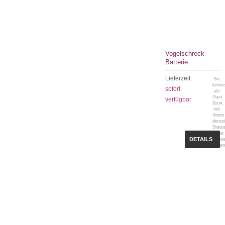
Vogelschreck-
Batterie
Lieferzeit:
Sie
könn
sofort
als
Gast
verfügbar
(bzw.
mit
Ihrem
derzei
Statu
keine
DETAILS
Preis
sehen