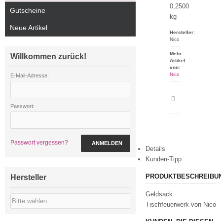
0,2500
Gutscheine
kg
Neue Artikel
Hersteller:
Nico
Mehr
Willkommen zurück!
Artikel
von:
Nico
E-Mail-Adresse:
Artikeldatenblatt
Passwort:
drucken
Passwort vergessen?
ANMELDEN
Details
Kunden-Tipp
PRODUKTBESCHREIBU
Hersteller
Geldsack
Tischfeuerwerk von Nico