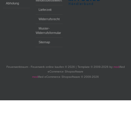
Mindestbestellwert
Abholung
Lieferzeit
Widerrufsrecht
Muster-
Widerrufsformular
Sitemap
Feuerwerktraum - Feuerwerk online kaufen © 2026 | Template © 2009-2026 by
mod
ified
eCommerce Shopsoftware
mod
ified eCommerce Shopsoftware © 2009-2026