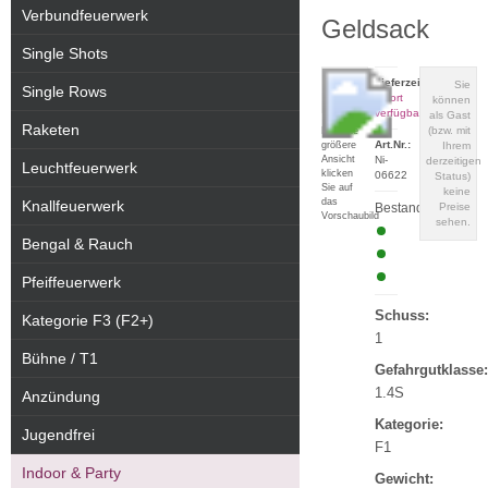
Verbundfeuerwerk
Geldsack
Single Shots
Lieferzeit:
Sie
Single Rows
sofort
können
verfügbar
als Gast
Raketen
(bzw. mit
Für eine
Art.Nr.:
größere
Ihrem
Ansicht
Ni-
derzeitigen
Leuchtfeuerwerk
klicken
06622
Status)
Sie auf
keine
das
Knallfeuerwerk
Bestand:
Preise
Vorschaubild
sehen.
Bengal & Rauch
Pfeiffeuerwerk
Schuss:
Kategorie F3 (F2+)
1
Bühne / T1
Gefahrgutklasse:
1.4S
Anzündung
Kategorie:
Jugendfrei
F1
Indoor & Party
Gewicht: