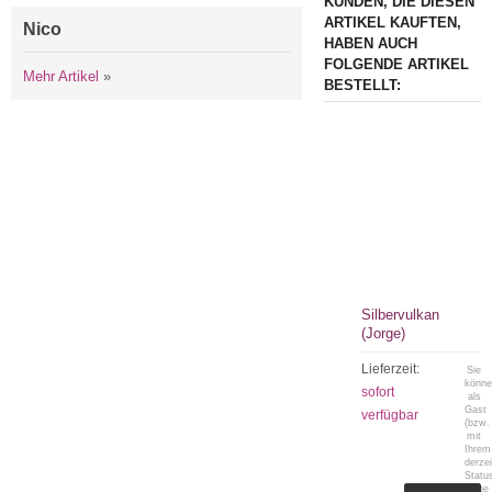
KUNDEN, DIE DIESEN
ARTIKEL KAUFTEN,
Nico
HABEN AUCH
FOLGENDE ARTIKEL
Mehr Artikel
»
BESTELLT:
Silbervulkan
(Jorge)
Lieferzeit:
Sie
könn
sofort
als
Gast
verfügbar
(bzw.
mit
Ihrem
derzei
Statu
keine