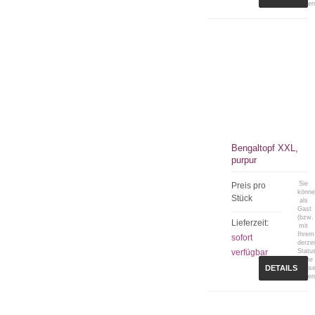
sehen
Bengaltopf XXL,
purpur
Sie
Preis pro
könn
Stück
als
Gast
(bzw.
Lieferzeit:
mit
Ihrem
sofort
derzei
verfügbar
Statu
keine
DETAILS
Preis
sehen