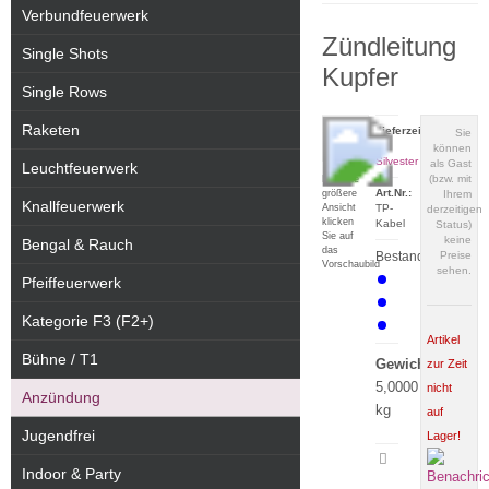
Verbundfeuerwerk
Zündleitung
Single Shots
Kupfer
Single Rows
Raketen
Lieferzeit:
Sie
zu
können
Silvester
als Gast
Leuchtfeuerwerk
(bzw. mit
Für eine
Art.Nr.:
größere
Ihrem
Knallfeuerwerk
Ansicht
TP-
derzeitigen
klicken
Kabel
Status)
Sie auf
keine
Bengal & Rauch
das
Bestand:
Preise
Vorschaubild
sehen.
Pfeiffeuerwerk
Kategorie F3 (F2+)
Artikel
Bühne / T1
Gewicht:
zur Zeit
5,0000
nicht
Anzündung
kg
auf
Jugendfrei
Lager!
Artikeldatenblatt
Indoor & Party
drucken