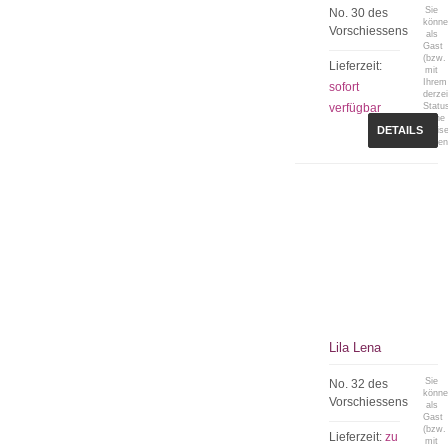
Sie
No. 30 des
könn
Vorschiessens
als
Gast
(bzw.
Lieferzeit:
mit
Ihrem
sofort
derzei
verfügbar
Statu
keine
DETAILS
Preis
sehen
Lila Lena
Sie
No. 32 des
könn
Vorschiessens
als
Gast
(bzw.
Lieferzeit:
zu
mit