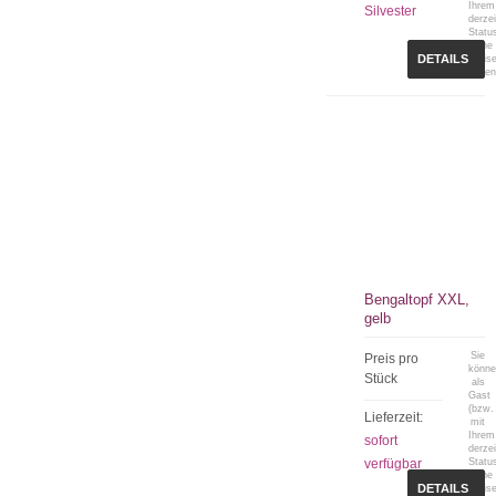
Ihrem
Silvester
derzei
Statu
keine
DETAILS
Preis
sehen
Bengaltopf XXL,
gelb
Sie
Preis pro
könn
Stück
als
Gast
(bzw.
Lieferzeit:
mit
Ihrem
sofort
derzei
verfügbar
Statu
keine
DETAILS
Preis