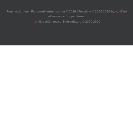
Feuerwerktraum - Feuerwerk online kaufen © 2026 | Template © 2009-2026 by
mod
ified
eCommerce Shopsoftware
mod
ified eCommerce Shopsoftware © 2009-2026