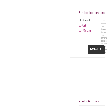
Stroboskopfontäne
Lieferzeit:
Sie
könn
sofort
als
Gast
verfügbar
(bzw.
mit
Ihrem
derzei
Statu
keine
DETAILS
Preis
sehen
Fantastic Blue